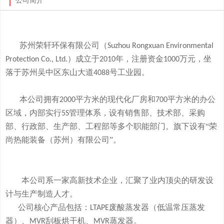
公司简介
苏州荣轩环保有限公司（
Suzhou Rongxuan Environmental
）成立于
年，注册资金
万元，
坐
Protection Co., Ltd.
2010
1000
落于
苏州吴中区东山大道
号工业园。
4088
本
公司拥有
平方米的现代化厂房和
平方米的办公
2000
700
区域，内部实行
管理体系，设有销售部、技术部、采购
5S
部、行政部、生产部、工程部等多个职能部门。旗下
设有
“荣
尚热能装备（苏州）有限公司”。
本公司系一家高新技术企业，
汇聚了业内顶尖的研发设
计与生产制造人才。
公司
核心产品
包括：
废酸
蒸发器
（低温常压蒸发
LTAPE
器）、
刮板烘干机、
蒸发器。
MVR
MVR