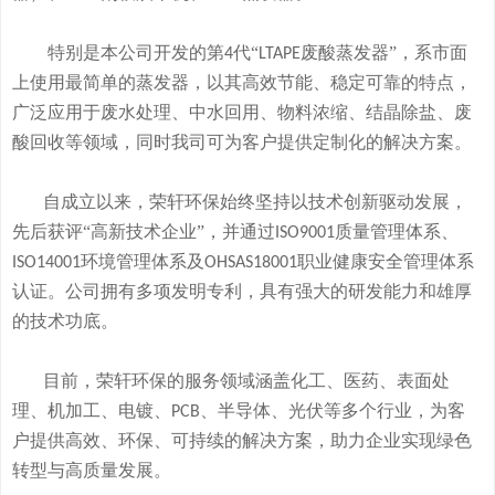
特别是本公司开发的
第
代“
废酸
蒸发器
”
，系市面
4
LTAPE
上使用最简单的蒸发器，
以其高效节能、稳定可靠的特点，
广泛应用于废水处理、中水回用、物料浓缩、结晶除盐、废
酸回收等领域，
同时我司可
为客户提供定制化的解决方案。
自成立以来，荣轩环保始终坚持以技术创新驱动发展，
先后获评
“高新技术企业”，并通过
质量管理体系、
ISO9001
环境管理体系及
职业健康安全管理体系
ISO14001
OHSAS18001
认证。公司拥有
多
项发明专利，
具有
强大的研发
能
力和
雄厚
的
技术
功底
。
目前，荣轩环保的服务领域涵盖化工、医药、表面处
理、机加工、电镀、
、半导体、光伏等多个行业，为客
PCB
户提供高效、环保、可持续的解决方案，助力企业实现绿色
转型与高质量发展。