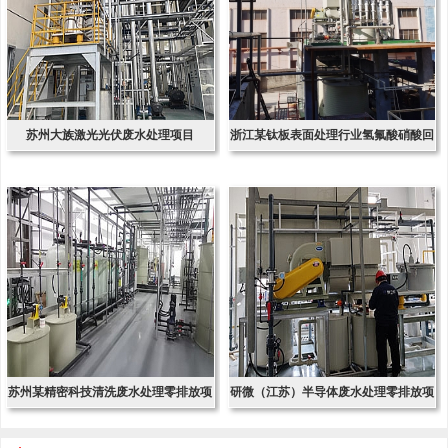
苏州大族激光光伏废水处理项目
浙江某钛板表面处理行业氢氟酸硝酸回
收项
苏州某精密科技清洗废水处理零排放项
研微（江苏）半导体废水处理零排放项
目
目