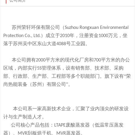
公司简介
苏州荣轩环保有限公司（
Suzhou Rongxuan Environmental
）成立于
年，注册资金
万元，
坐
Protection Co., Ltd.
2010
1000
落于
苏州吴中区东山大道
号工业园。
4088
本
公司拥有
平方米的现代化厂房和
平方米的办公
2000
700
区域，内部实行
管理体系，设有销售部、技术部、采购
5S
部、行政部、生产部、工程部等多个职能部门。旗下
设有
“荣
尚热能装备（苏州）有限公司”。
本公司系一家高新技术企业，
汇聚了业内顶尖的研发设
计与生产制造人才。
公司
核心产品
包括：
废酸
蒸发器
（低温常压蒸发
LTAPE
器）、
刮板烘干机、
蒸发器。
MVR
MVR