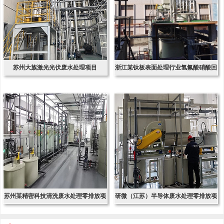
苏州大族激光光伏废水处理项目
浙江某钛板表面处理行业氢氟酸硝酸回
收项
苏州某精密科技清洗废水处理零排放项
研微（江苏）半导体废水处理零排放项
目
目