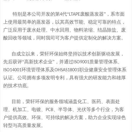
特别是本公司开发的
第
代“
废酸
蒸发器
”
，系市面
4
LTAPE
上使用最简单的蒸发器，
以其高效节能、稳定可靠的特点，
广泛应用于废水处理、中水回用、物料浓缩、结晶除盐、废
酸回收等领域，
同时我司可
为客户提供定制化的解决方案。
自成立以来，荣轩环保始终坚持以技术创新驱动发展，
先后获评
“高新技术企业”，并通过
质量管理体系、
ISO9001
环境管理体系及
职业健康安全管理体系
ISO14001
OHSAS18001
认证。公司拥有
多
项发明专利，
具有
强大的研发
能
力和
雄厚
的
技术
功底
。
目前，荣轩环保的服务领域涵盖化工、医药、表面处
理、机加工、电镀、
、半导体、光伏等多个行业，为客
PCB
户提供高效、环保、可持续的解决方案，助力企业实现绿色
转型与高质量发展。