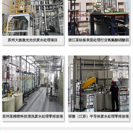
苏州大族激光光伏废水处理项目
浙江某钛板表面处理行业氢氟酸硝酸回
收项
苏州某精密科技清洗废水处理零排放项
研微（江苏）半导体废水处理零排放项
目
目