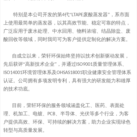
特别是本公司开发的
第
代“
废酸
蒸发器
”
，系市面
4
LTAPE
上使用最简单的蒸发器，
以其高效节能、稳定可靠的特点，
广泛应用于废水处理、中水回用、物料浓缩、结晶除盐、废
酸回收等领域，
同时我司可
为客户提供定制化的解决方案。
自成立以来，荣轩环保始终坚持以技术创新驱动发展，
先后获评
“高新技术企业”，并通过
质量管理体系、
ISO9001
环境管理体系及
职业健康安全管理体系
ISO14001
OHSAS18001
认证。公司拥有
多
项发明专利，
具有
强大的研发
能
力和
雄厚
的
技术
功底
。
目前，荣轩环保的服务领域涵盖化工、医药、表面处
理、机加工、电镀、
、半导体、光伏等多个行业，为客
PCB
户提供高效、环保、可持续的解决方案，助力企业实现绿色
转型与高质量发展。