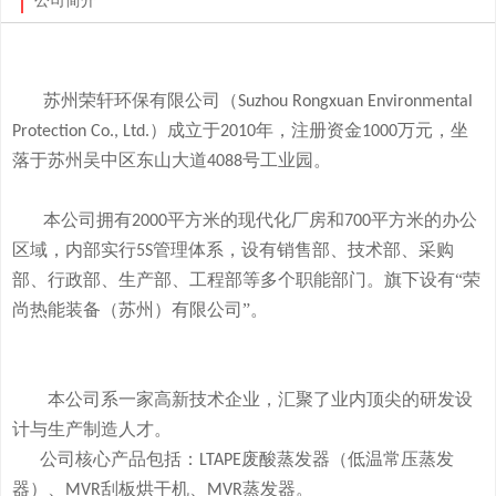
公司简介
苏州荣轩环保有限公司（
Suzhou Rongxuan Environmental
）成立于
年，注册资金
万元，
坐
Protection Co., Ltd.
2010
1000
落于
苏州吴中区东山大道
号工业园。
4088
本
公司拥有
平方米的现代化厂房和
平方米的办公
2000
700
区域，内部实行
管理体系，设有销售部、技术部、采购
5S
部、行政部、生产部、工程部等多个职能部门。旗下
设有
“荣
尚热能装备（苏州）有限公司”。
本公司系一家高新技术企业，
汇聚了业内顶尖的研发设
计与生产制造人才。
公司
核心产品
包括：
废酸
蒸发器
（低温常压蒸发
LTAPE
器）、
刮板烘干机、
蒸发器。
MVR
MVR