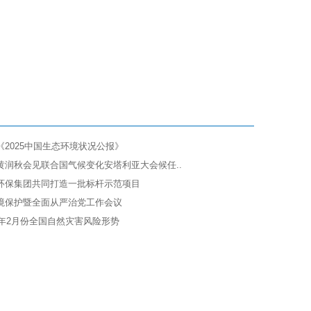
2025中国生态环境状况公报》
黄润秋会见联合国气候变化安塔利亚大会候任..
环保集团共同打造一批标杆示范项目
境保护暨全面从严治党工作会议
6年2月份全国自然灾害风险形势