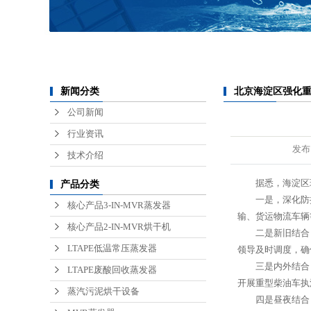
锂电池废水处理
医疗废水处理
半导体废水处理
北京海淀区强化重型
新闻分类
公司新闻
行业资讯
发布
技术介绍
据悉，海淀区环保
产品分类
一是，深化防控
核心产品3-IN-MVR蒸发器
输、货运物流车辆
核心产品2-IN-MVR烘干机
二是新旧结合，优
LTAPE低温常压蒸发器
领导及时调度，确
三是内外结合，强
LTAPE废酸回收蒸发器
开展重型柴油车执
蒸汽污泥烘干设备
四是昼夜结合，加