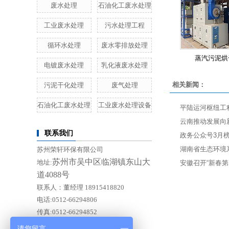
废水处理
石油化工废水处理
工业废水处理
污水处理工程
循环水处理
废水零排放处理
蒸汽污泥烘
电镀废水处理
乳化液废水处理
相关新闻：
污泥干化处理
废气处理
石油化工废水处理
工业废水处理设备
平陆运河枢纽工
云南推动发展向
联系我们
政务公众号3月
湖南省生态环境
苏州荣轩环保有限公司
苏州市吴中区临湖镇东山大
地址:
安徽召开“新春第
道4088号
联系人：董经理 18915418820
电话:0512-66294806
传真:0512-66294852
E-mail:Doishero@rep88.cn
请您留言