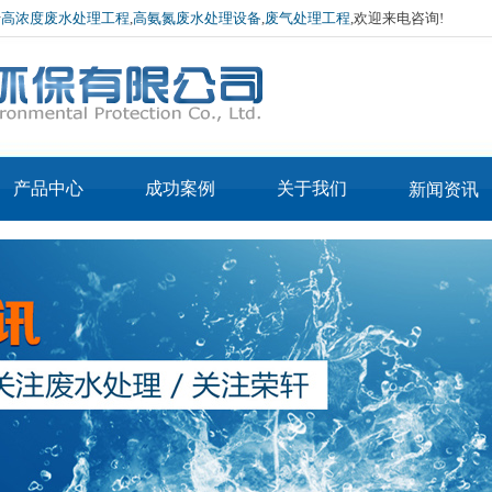
于
高浓度废水处理工程
,
高氨氮废水处理设备
,
废气处理工程
,欢迎来电咨询!
产品中心
成功案例
关于我们
新闻资讯
产品3-IN-MVR蒸
公司简介
公司新闻
产品2-IN-MVR烘
发器
企业文化
行业资讯
APE低温常压蒸发器
干机
厂房环境
技术介绍
APE废酸回收蒸发器
荣誉资质
蒸汽污泥烘干设备
MVR蒸发器
热泵污泥烘干设备