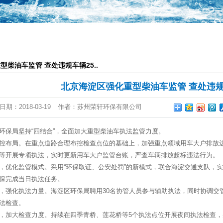
一体化提升泵站
恒压供水系统
气浮池
柴油车监管 查处违规车辆25..
废气设备
北京海淀区强化重型柴油车监管 查处违规车
日期：
2018-03-19
作者：
苏州荣轩环保有限公司
局坚持“四结合”，全面加大重型柴油车执法监管力度。
布局。在重点道路合理布控检查点位的基础上，加强重点领域用车大户排放达
等开展专项执法，实时更新用车大户监管台账，严查车辆排放超标违法行为。
化监管模式。采用“环保取证、公安处罚”的新模式，联合海淀交通支队，实
保完成当日执法任务。
化执法力量。海淀区环保局聘用30名协管人员参与辅助执法，同时协调交
法检查。
大检查力度。持续在四季青桥、莲花桥等5个执法点位开展夜间执法检查，并