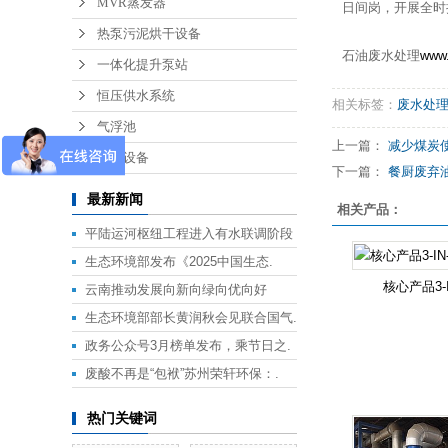
MVR蒸发器
日间岗，开展全时
热泵污泥烘干设备
石油废水处理
www.
一体化提升泵站
恒压供水系统
相关标签：
废水处
气浮池
上一篇：
减少煤炭使用
废气设备
下一篇：
餐厨废弃油脂
最新新闻
相关产品：
平陆运河枢纽工程进入有水联调阶段
生态环境部发布《2025中国生态.
核心产品3-I
云南推动发展向新向绿向优向好
生态环境部部长黄润秋会见联合国气.
政务公众号3月榜单发布，乘节日之.
废酸不再是“包袱”苏州荣轩环保：.
热门关键词