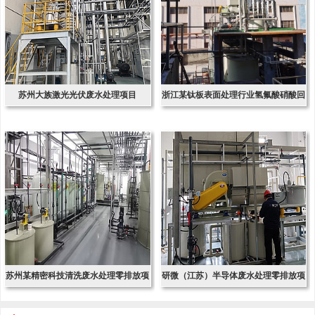
苏州大族激光光伏废水处理项目
浙江某钛板表面处理行业氢氟酸硝酸回
收项
苏州某精密科技清洗废水处理零排放项
研微（江苏）半导体废水处理零排放项
目
目