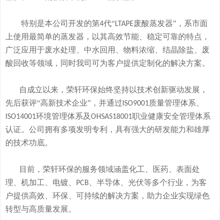
特别是本公司开发的
第
代“
废酸
蒸发器
”
，系市面
4
LTAPE
上使用最简单的蒸发器，
以其高效节能、稳定可靠的特点，
广泛应用于废水处理、中水回用、物料浓缩、结晶除盐、废
酸回收等领域，
同时我司可
为客户提供定制化的解决方案。
自成立以来，荣轩环保始终坚持以技术创新驱动发展，
先后获评
“高新技术企业”，并通过
质量管理体系、
ISO9001
环境管理体系及
职业健康安全管理体系
ISO14001
OHSAS18001
认证。公司拥有
多
项发明专利，
具有
强大的研发
能
力和
雄厚
的
技术
功底
。
目前，荣轩环保的服务领域涵盖化工、医药、表面处
理、机加工、电镀、
、半导体、光伏等多个行业，为客
PCB
户提供高效、环保、可持续的解决方案，助力企业实现绿色
转型与高质量发展。