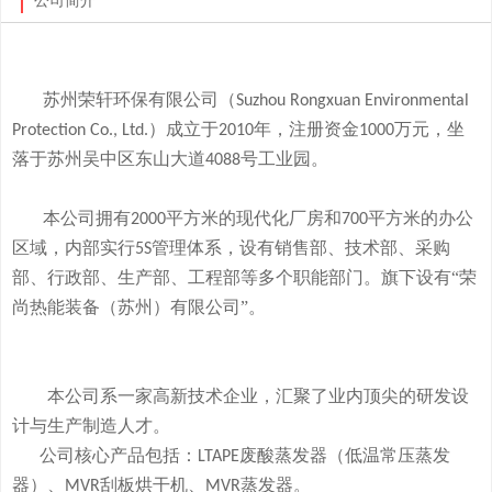
公司简介
苏州荣轩环保有限公司（
Suzhou Rongxuan Environmental
）成立于
年，注册资金
万元，
坐
Protection Co., Ltd.
2010
1000
落于
苏州吴中区东山大道
号工业园。
4088
本
公司拥有
平方米的现代化厂房和
平方米的办公
2000
700
区域，内部实行
管理体系，设有销售部、技术部、采购
5S
部、行政部、生产部、工程部等多个职能部门。旗下
设有
“荣
尚热能装备（苏州）有限公司”。
本公司系一家高新技术企业，
汇聚了业内顶尖的研发设
计与生产制造人才。
公司
核心产品
包括：
废酸
蒸发器
（低温常压蒸发
LTAPE
器）、
刮板烘干机、
蒸发器。
MVR
MVR