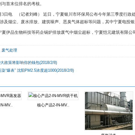
制与首末位排名的考核。
3日电 （记者刘峰） 近日，宁夏银川市环保局公布今年第三季度行政处
处罚涉及烟尘、废水排放、建筑噪声、恶臭气体超标等问题，其中宁夏电投银
伊品生物科技等药企锅炉排放废气中烟尘超标，宁夏恺元建筑有限公司
理
废气处理
0大政策将影响你的钱包(2018/2/8)
“爆表” 沈阳PM2.5浓度超1000(2018/2/8)
N-MV..
核心产品2-IN-MV..