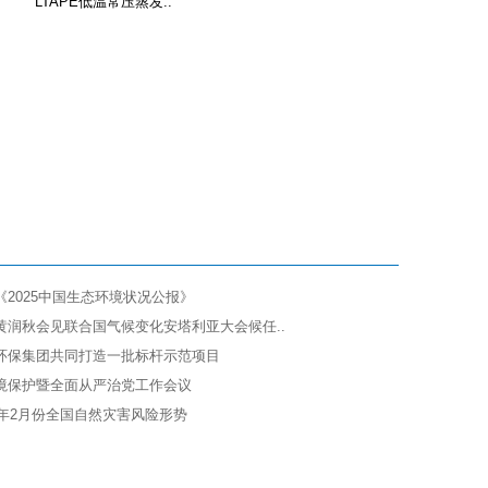
LTAPE低温常压蒸发..
2025中国生态环境状况公报》
黄润秋会见联合国气候变化安塔利亚大会候任..
环保集团共同打造一批标杆示范项目
境保护暨全面从严治党工作会议
6年2月份全国自然灾害风险形势