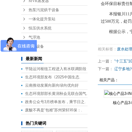
MVR蒸发器
会环保目标责任
热泵污泥烘干设备
本报银川11月
一体化提升泵站
过500万元，
恒压供水系统
根据公示，宁夏
气浮池
废气设备
相关标签：
废水处
最新新闻
上一篇：
“十三五”1
平陆运河枢纽工程进入有水联调阶段
下一篇：
辽宁多地污染
生态环境部发布《2025中国生态.
相关产品：
云南推动发展向新向绿向优向好
生态环境部部长黄润秋会见联合国气.
政务公众号3月榜单发布，乘节日之.
核心产品3-I
废酸不再是“包袱”苏州荣轩环保：.
热门关键词