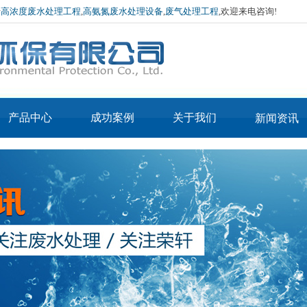
于
高浓度废水处理工程
,
高氨氮废水处理设备
,
废气处理工程
,欢迎来电咨询!
产品中心
成功案例
关于我们
新闻资讯
产品3-IN-MVR蒸
公司简介
公司新闻
产品2-IN-MVR烘
发器
企业文化
行业资讯
APE低温常压蒸发器
干机
厂房环境
技术介绍
APE废酸回收蒸发器
荣誉资质
蒸汽污泥烘干设备
MVR蒸发器
热泵污泥烘干设备