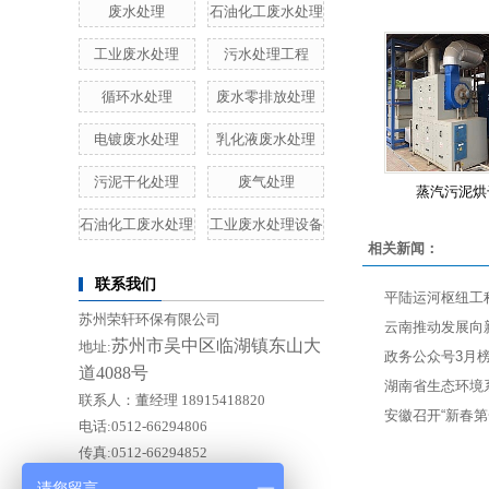
废水处理
石油化工废水处理
工业废水处理
污水处理工程
循环水处理
废水零排放处理
电镀废水处理
乳化液废水处理
污泥干化处理
废气处理
蒸汽污泥烘
石油化工废水处理
工业废水处理设备
相关新闻：
联系我们
平陆运河枢纽工
苏州荣轩环保有限公司
云南推动发展向
苏州市吴中区临湖镇东山大
地址:
政务公众号3月
道4088号
湖南省生态环境
联系人：董经理 18915418820
安徽召开“新春第
电话:0512-66294806
传真:0512-66294852
E-mail:Doishero@rep88.cn
请您留言