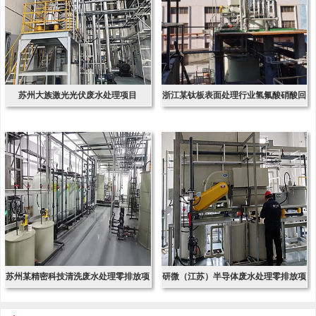
苏州大族激光光伏废水处理项目
浙江某钛板表面处理行业氢氟酸硝酸回
收项
苏州某精密科技清洗废水处理零排放项
研微（江苏）半导体废水处理零排放项
目
目