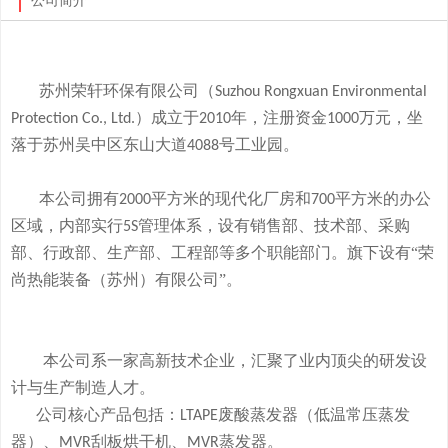
公司简介
苏州荣轩环保有限公司（
Suzhou Rongxuan Environmental
）成立于
年，注册资金
万元，
坐
Protection Co., Ltd.
2010
1000
落于
苏州吴中区东山大道
号工业园。
4088
本
公司拥有
平方米的现代化厂房和
平方米的办公
2000
700
区域，内部实行
管理体系，设有销售部、技术部、采购
5S
部、行政部、生产部、工程部等多个职能部门。旗下
设有
“荣
尚热能装备（苏州）有限公司”。
本公司系一家高新技术企业，
汇聚了业内顶尖的研发设
计与生产制造人才。
公司
核心产品
包括：
废酸
蒸发器
（低温常压蒸发
LTAPE
器）、
刮板烘干机、
蒸发器。
MVR
MVR