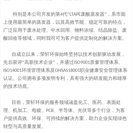
特别是本公司开发的
第
代“
废酸
蒸发器
”
，系市面
4
LTAPE
上使用最简单的蒸发器，
以其高效节能、稳定可靠的特点，
广泛应用于废水处理、中水回用、物料浓缩、结晶除盐、废
酸回收等领域，
同时我司可
为客户提供定制化的解决方案。
自成立以来，荣轩环保始终坚持以技术创新驱动发展，
先后获评
“高新技术企业”，并通过
质量管理体系、
ISO9001
环境管理体系及
职业健康安全管理体系
ISO14001
OHSAS18001
认证。公司拥有
多
项发明专利，
具有
强大的研发
能
力和
雄厚
的
技术
功底
。
目前，荣轩环保的服务领域涵盖化工、医药、表面处
理、机加工、电镀、
、半导体、光伏等多个行业，为客
PCB
户提供高效、环保、可持续的解决方案，助力企业实现绿色
转型与高质量发展。