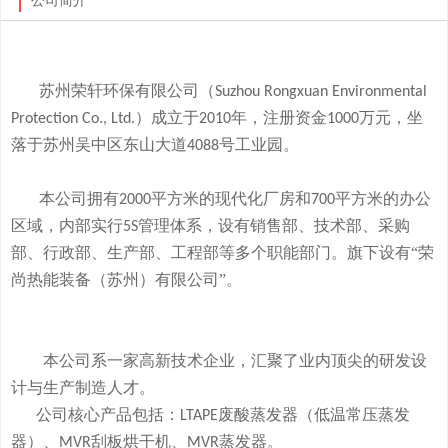
公司简介
苏州荣轩环保有限公司（
Suzhou Rongxuan Environmental
）成立于
年，注册资金
万元，
坐
Protection Co., Ltd.
2010
1000
落于
苏州吴中区东山大道
号工业园。
4088
本
公司拥有
平方米的现代化厂房和
平方米的办公
2000
700
区域，内部实行
管理体系，设有销售部、技术部、采购
5S
部、行政部、生产部、工程部等多个职能部门。旗下
设有
“荣
尚热能装备（苏州）有限公司”。
本公司系一家高新技术企业，
汇聚了业内顶尖的研发设
计与生产制造人才。
公司
核心产品
包括：
废酸
蒸发器
（低温常压蒸发
LTAPE
器）、
刮板烘干机、
蒸发器。
MVR
MVR