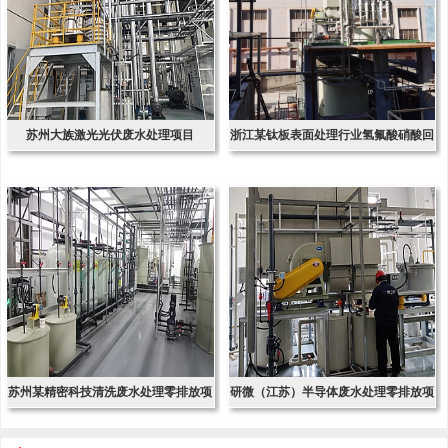
苏州大族激光光伏废水处理项目
浙江某钛板表面处理行业氢氟酸硝酸回
收项
苏州某精密科技清洗废水处理零排放项
研微（江苏）半导体废水处理零排放项
目
目