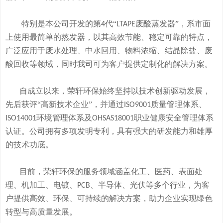
特别是本公司开发的
第
代“
废酸
蒸发器
”
，系市面
4
LTAPE
上使用最简单的蒸发器，
以其高效节能、稳定可靠的特点，
广泛应用于废水处理、中水回用、物料浓缩、结晶除盐、废
酸回收等领域，
同时我司可
为客户提供定制化的解决方案。
自成立以来，荣轩环保始终坚持以技术创新驱动发展，
先后获评
“高新技术企业”，并通过
质量管理体系、
ISO9001
环境管理体系及
职业健康安全管理体系
ISO14001
OHSAS18001
认证。公司拥有
多
项发明专利，
具有
强大的研发
能
力和
雄厚
的
技术
功底
。
目前，荣轩环保的服务领域涵盖化工、医药、表面处
理、机加工、电镀、
、半导体、光伏等多个行业，为客
PCB
户提供高效、环保、可持续的解决方案，助力企业实现绿色
转型与高质量发展。