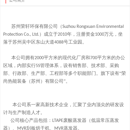
公司简介
苏州荣轩环保有限公司（
Suzhou Rongxuan Environmental
）成立于
年，注册资金
万元，
坐
Protection Co., Ltd.
2010
1000
落于
苏州吴中区东山大道
号工业园。
4088
本
公司拥有
平方米的现代化厂房和
平方米的办公
2000
700
区域，内部实行
管理体系，设有销售部、技术部、采购
5S
部、行政部、生产部、工程部等多个职能部门。旗下
设有
“荣
尚热能装备（苏州）有限公司”。
本公司系一家高新技术企业，
汇聚了业内顶尖的研发设
计与生产制造人才。
公司
核心产品
包括：
废酸
蒸发器
（低温常压蒸发
LTAPE
器）、
刮板烘干机、
蒸发器。
MVR
MVR