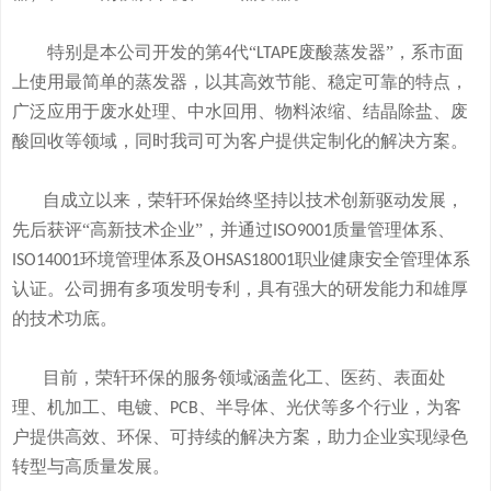
特别是本公司开发的
第
代“
废酸
蒸发器
”
，系市面
4
LTAPE
上使用最简单的蒸发器，
以其高效节能、稳定可靠的特点，
广泛应用于废水处理、中水回用、物料浓缩、结晶除盐、废
酸回收等领域，
同时我司可
为客户提供定制化的解决方案。
自成立以来，荣轩环保始终坚持以技术创新驱动发展，
先后获评
“高新技术企业”，并通过
质量管理体系、
ISO9001
环境管理体系及
职业健康安全管理体系
ISO14001
OHSAS18001
认证。公司拥有
多
项发明专利，
具有
强大的研发
能
力和
雄厚
的
技术
功底
。
目前，荣轩环保的服务领域涵盖化工、医药、表面处
理、机加工、电镀、
、半导体、光伏等多个行业，为客
PCB
户提供高效、环保、可持续的解决方案，助力企业实现绿色
转型与高质量发展。