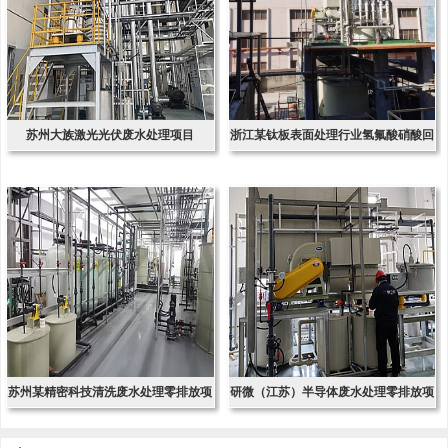
苏州大族激光光伏废水处理项目
浙江某钛板表面处理行业氢氟酸硝酸回
收项
苏州某精密科技清洗废水处理零排放项
研微（江苏）半导体废水处理零排放项
目
目