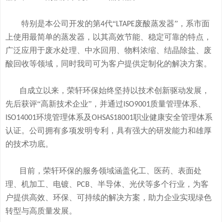
特别是本公司开发的
第
代“
废酸
蒸发器
”
，系市面
4
LTAPE
上使用最简单的蒸发器，
以其高效节能、稳定可靠的特点，
广泛应用于废水处理、中水回用、物料浓缩、结晶除盐、废
酸回收等领域，
同时我司可
为客户提供定制化的解决方案。
自成立以来，荣轩环保始终坚持以技术创新驱动发展，
先后获评
“高新技术企业”，并通过
质量管理体系、
ISO9001
环境管理体系及
职业健康安全管理体系
ISO14001
OHSAS18001
认证。公司拥有
多
项发明专利，
具有
强大的研发
能
力和
雄厚
的
技术
功底
。
目前，荣轩环保的服务领域涵盖化工、医药、表面处
理、机加工、电镀、
、半导体、光伏等多个行业，为客
PCB
户提供高效、环保、可持续的解决方案，助力企业实现绿色
转型与高质量发展。