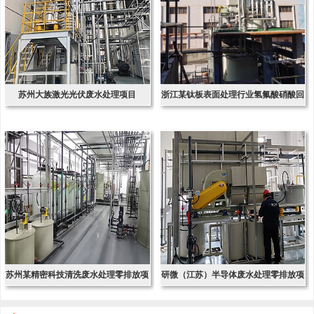
苏州大族激光光伏废水处理项目
浙江某钛板表面处理行业氢氟酸硝酸回
收项
苏州某精密科技清洗废水处理零排放项
研微（江苏）半导体废水处理零排放项
目
目