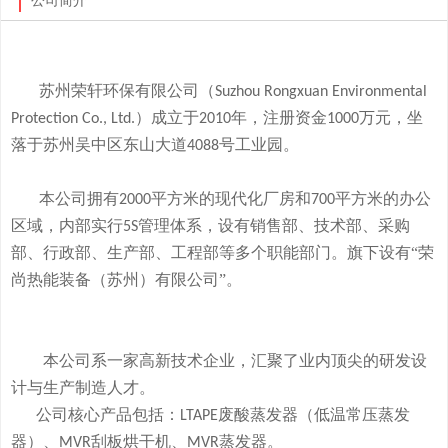
公司简介
苏州荣轩环保有限公司（
Suzhou Rongxuan Environmental
）成立于
年，注册资金
万元，
坐
Protection Co., Ltd.
2010
1000
落于
苏州吴中区东山大道
号工业园。
4088
本
公司拥有
平方米的现代化厂房和
平方米的办公
2000
700
区域，内部实行
管理体系，设有销售部、技术部、采购
5S
部、行政部、生产部、工程部等多个职能部门。旗下
设有
“荣
尚热能装备（苏州）有限公司”。
本公司系一家高新技术企业，
汇聚了业内顶尖的研发设
计与生产制造人才。
公司
核心产品
包括：
废酸
蒸发器
（低温常压蒸发
LTAPE
器）、
刮板烘干机、
蒸发器。
MVR
MVR