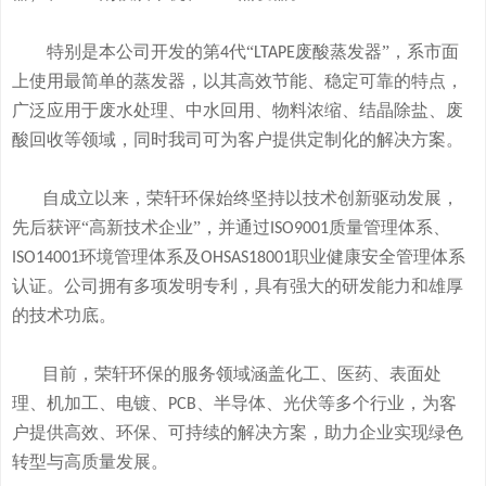
特别是本公司开发的
第
代“
废酸
蒸发器
”
，系市面
4
LTAPE
上使用最简单的蒸发器，
以其高效节能、稳定可靠的特点，
广泛应用于废水处理、中水回用、物料浓缩、结晶除盐、废
酸回收等领域，
同时我司可
为客户提供定制化的解决方案。
自成立以来，荣轩环保始终坚持以技术创新驱动发展，
先后获评
“高新技术企业”，并通过
质量管理体系、
ISO9001
环境管理体系及
职业健康安全管理体系
ISO14001
OHSAS18001
认证。公司拥有
多
项发明专利，
具有
强大的研发
能
力和
雄厚
的
技术
功底
。
目前，荣轩环保的服务领域涵盖化工、医药、表面处
理、机加工、电镀、
、半导体、光伏等多个行业，为客
PCB
户提供高效、环保、可持续的解决方案，助力企业实现绿色
转型与高质量发展。