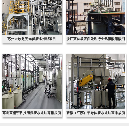
苏州大族激光光伏废水处理项目
浙江某钛板表面处理行业氢氟酸硝酸回
收项
苏州某精密科技清洗废水处理零排放项
研微（江苏）半导体废水处理零排放项
目
目