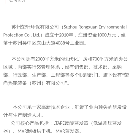
公司简介
苏州荣轩环保有限公司（
Suzhou Rongxuan Environmental
）成立于
年，注册资金
万元，
坐
Protection Co., Ltd.
2010
1000
落于
苏州吴中区东山大道
号工业园。
4088
本
公司拥有
平方米的现代化厂房和
平方米的办公
2000
700
区域，内部实行
管理体系，设有销售部、技术部、采购
5S
部、行政部、生产部、工程部等多个职能部门。旗下
设有
“荣
尚热能装备（苏州）有限公司”。
本公司系一家高新技术企业，
汇聚了业内顶尖的研发设
计与生产制造人才。
公司
核心产品
包括：
废酸
蒸发器
（低温常压蒸发
LTAPE
器）、
刮板烘干机、
蒸发器。
MVR
MVR