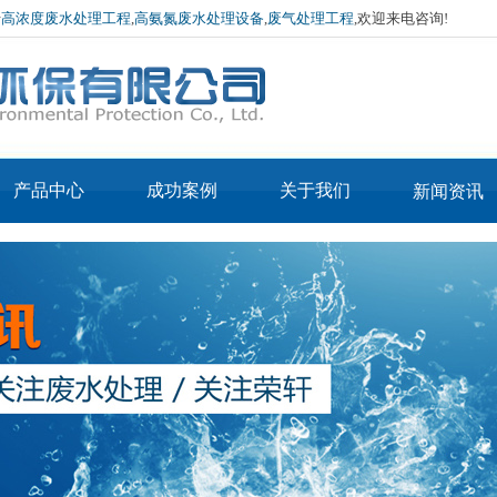
于
高浓度废水处理工程
,
高氨氮废水处理设备
,
废气处理工程
,欢迎来电咨询!
产品中心
成功案例
关于我们
新闻资讯
产品3-IN-MVR蒸
公司简介
公司新闻
产品2-IN-MVR烘
发器
企业文化
行业资讯
APE低温常压蒸发器
干机
厂房环境
技术介绍
APE废酸回收蒸发器
荣誉资质
蒸汽污泥烘干设备
MVR蒸发器
热泵污泥烘干设备