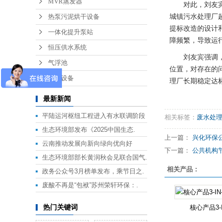
MVR蒸发器
对此，刘友
热泵污泥烘干设备
城镇污水处理厂
提标改造的设计
一体化提升泵站
障频繁，导致运
恒压供水系统
刘友宾强调
气浮池
位置，对存在的
废气设备
理厂长期稳定达
最新新闻
平陆运河枢纽工程进入有水联调阶段
相关标签：
废水处
生态环境部发布《2025中国生态.
上一篇：
兴化环保公安
云南推动发展向新向绿向优向好
下一篇：
公共机构节能
生态环境部部长黄润秋会见联合国气.
相关产品：
政务公众号3月榜单发布，乘节日之.
废酸不再是“包袱”苏州荣轩环保：.
核心产品3-I
热门关键词