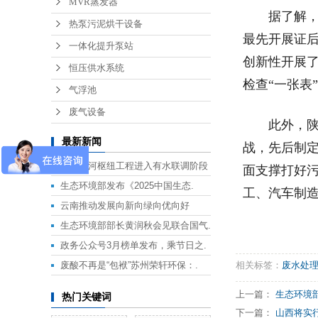
MVR蒸发器
据了解，陕
热泵污泥烘干设备
最先开展证
一体化提升泵站
创新性开展了
恒压供水系统
检查“一张表
气浮池
废气设备
此外，陕西
最新新闻
战，先后制
平陆运河枢纽工程进入有水联调阶段
面支撑打好污
生态环境部发布《2025中国生态.
工、汽车制造
云南推动发展向新向绿向优向好
生态环境部部长黄润秋会见联合国气.
政务公众号3月榜单发布，乘节日之.
废酸不再是“包袱”苏州荣轩环保：.
相关标签：
废水处
上一篇：
生态环境部举
热门关键词
下一篇：
山西将实行煤