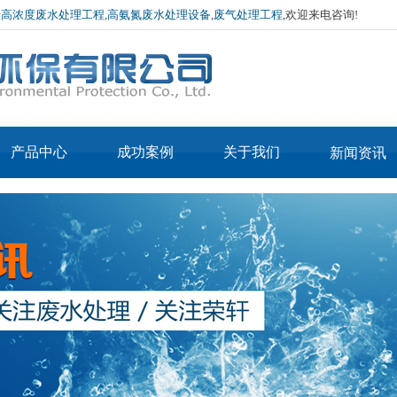
于
高浓度废水处理工程
,
高氨氮废水处理设备
,
废气处理工程
,欢迎来电咨询!
产品中心
成功案例
关于我们
新闻资讯
产品3-IN-MVR蒸
公司简介
公司新闻
产品2-IN-MVR烘
发器
企业文化
行业资讯
APE低温常压蒸发器
干机
厂房环境
技术介绍
APE废酸回收蒸发器
荣誉资质
蒸汽污泥烘干设备
MVR蒸发器
热泵污泥烘干设备