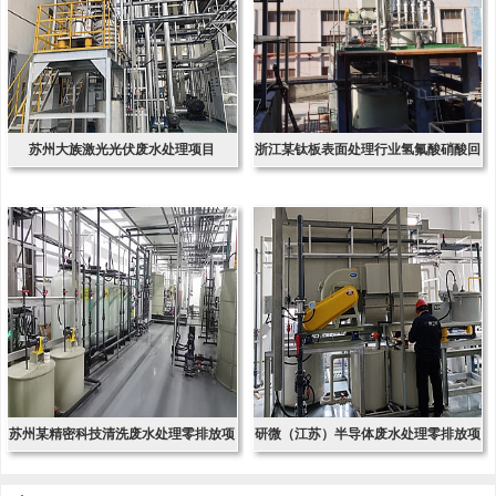
苏州大族激光光伏废水处理项目
浙江某钛板表面处理行业氢氟酸硝酸回
收项
苏州某精密科技清洗废水处理零排放项
研微（江苏）半导体废水处理零排放项
目
目