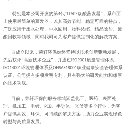
特别是本公司开发的
第
代“
废酸
蒸发器
”
，系市面
4
LTAPE
上使用最简单的蒸发器，
以其高效节能、稳定可靠的特点，
广泛应用于废水处理、中水回用、物料浓缩、结晶除盐、废
酸回收等领域，
同时我司可
为客户提供定制化的解决方案。
自成立以来，荣轩环保始终坚持以技术创新驱动发展，
先后获评
“高新技术企业”，并通过
质量管理体系、
ISO9001
环境管理体系及
职业健康安全管理体系
ISO14001
OHSAS18001
认证。公司拥有
多
项发明专利，
具有
强大的研发
能
力和
雄厚
的
技术
功底
。
目前，荣轩环保的服务领域涵盖化工、医药、表面处
理、机加工、电镀、
、半导体、光伏等多个行业，为客
PCB
户提供高效、环保、可持续的解决方案，助力企业实现绿色
转型与高质量发展。