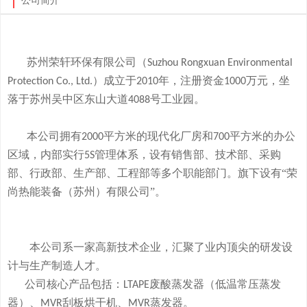
公司简介
苏州荣轩环保有限公司（
Suzhou Rongxuan Environmental
）成立于
年，注册资金
万元，
坐
Protection Co., Ltd.
2010
1000
落于
苏州吴中区东山大道
号工业园。
4088
本
公司拥有
平方米的现代化厂房和
平方米的办公
2000
700
区域，内部实行
管理体系，设有销售部、技术部、采购
5S
部、行政部、生产部、工程部等多个职能部门。旗下
设有
“荣
尚热能装备（苏州）有限公司”。
本公司系一家高新技术企业，
汇聚了业内顶尖的研发设
计与生产制造人才。
公司
核心产品
包括：
废酸
蒸发器
（低温常压蒸发
LTAPE
器）、
刮板烘干机、
蒸发器。
MVR
MVR