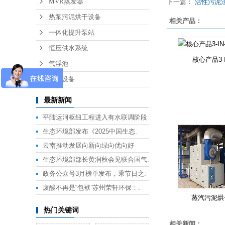
MVR蒸发器
下一篇：
活性污泥法污
热泵污泥烘干设备
相关产品：
一体化提升泵站
恒压供水系统
核心产品3-I
气浮池
废气设备
最新新闻
平陆运河枢纽工程进入有水联调阶段
生态环境部发布《2025中国生态.
云南推动发展向新向绿向优向好
生态环境部部长黄润秋会见联合国气.
政务公众号3月榜单发布，乘节日之.
废酸不再是“包袱”苏州荣轩环保：.
蒸汽污泥烘
热门关键词
相关新闻：