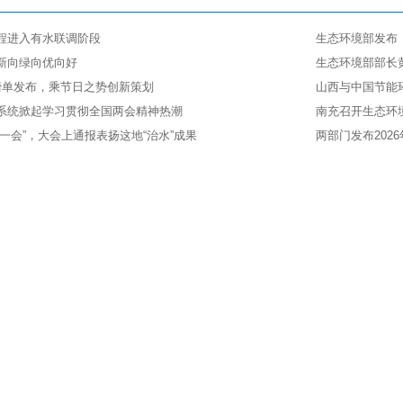
程进入有水联调阶段
生态环境部发布《
新向绿向优向好
生态环境部部长
榜单发布，乘节日之势创新策划
山西与中国节能
系统掀起学习贯彻全国两会精神热潮
南充召开生态环
一会”，大会上通报表扬这地“治水”成果
两部门发布202