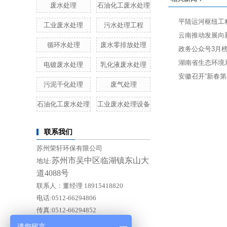
废水处理
石油化工废水处理
平陆运河枢纽工
工业废水处理
污水处理工程
云南推动发展向
循环水处理
废水零排放处理
政务公众号3月
湖南省生态环境
电镀废水处理
乳化液废水处理
安徽召开“新春第
污泥干化处理
废气处理
石油化工废水处理
工业废水处理设备
联系我们
苏州荣轩环保有限公司
苏州市吴中区临湖镇东山大
地址:
道4088号
联系人：董经理 18915418820
电话:0512-66294806
传真:0512-66294852
E-mail:Doishero@rep88.cn
请您留言