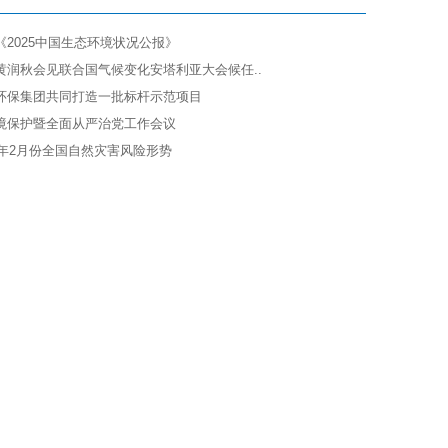
2025中国生态环境状况公报》
黄润秋会见联合国气候变化安塔利亚大会候任..
环保集团共同打造一批标杆示范项目
境保护暨全面从严治党工作会议
6年2月份全国自然灾害风险形势