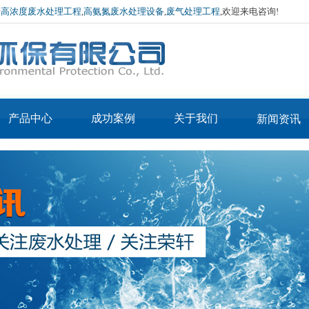
于
高浓度废水处理工程
,
高氨氮废水处理设备
,
废气处理工程
,欢迎来电咨询!
产品中心
成功案例
关于我们
新闻资讯
产品3-IN-MVR蒸
公司简介
公司新闻
产品2-IN-MVR烘
发器
企业文化
行业资讯
APE低温常压蒸发器
干机
厂房环境
技术介绍
APE废酸回收蒸发器
荣誉资质
蒸汽污泥烘干设备
MVR蒸发器
热泵污泥烘干设备