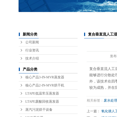
锂电池废水处理
医疗废水处理
半导体废水处理
复合垂直流人工
新闻分类
公司新闻
行业资讯
发布
技术介绍
复合垂直流人工
产品分类
能够进行分散处
核心产品3-IN-MVR蒸发器
外，该技术在四
核心产品2-IN-MVR烘干机
较为成熟，并在
LTAPE低温常压蒸发器
相关标签：
废水处
LTAPE废酸回收蒸发器
蒸汽污泥烘干设备
上一篇：
氧化塘人工湿