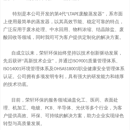
特别是本公司开发的
第
代“
废酸
蒸发器
”
，系市面
4
LTAPE
上使用最简单的蒸发器，
以其高效节能、稳定可靠的特点，
广泛应用于废水处理、中水回用、物料浓缩、结晶除盐、废
酸回收等领域，
同时我司可
为客户提供定制化的解决方案。
自成立以来，荣轩环保始终坚持以技术创新驱动发展，
先后获评
“高新技术企业”，并通过
质量管理体系、
ISO9001
环境管理体系及
职业健康安全管理体系
ISO14001
OHSAS18001
认证。公司拥有
多
项发明专利，
具有
强大的研发
能
力和
雄厚
的
技术
功底
。
目前，荣轩环保的服务领域涵盖化工、医药、表面处
理、机加工、电镀、
、半导体、光伏等多个行业，为客
PCB
户提供高效、环保、可持续的解决方案，助力企业实现绿色
转型与高质量发展。