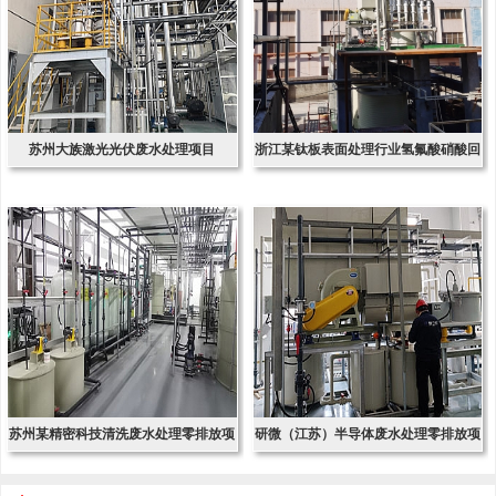
苏州大族激光光伏废水处理项目
浙江某钛板表面处理行业氢氟酸硝酸回
收项
苏州某精密科技清洗废水处理零排放项
研微（江苏）半导体废水处理零排放项
目
目