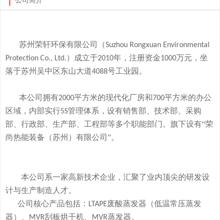
公司简介
苏州荣轩环保有限公司（
Suzhou Rongxuan Environmental
）成立于
年，注册资金
万元，
坐
Protection Co., Ltd.
2010
1000
落于
苏州吴中区东山大道
号工业园。
4088
本
公司拥有
平方米的现代化厂房和
平方米的办公
2000
700
区域，内部实行
管理体系，设有销售部、技术部、采购
5S
部、行政部、生产部、工程部等多个职能部门。旗下
设有
“荣
尚热能装备（苏州）有限公司”。
本公司系一家高新技术企业，
汇聚了业内顶尖的研发设
计与生产制造人才。
公司
核心产品
包括：
废酸
蒸发器
（低温常压蒸发
LTAPE
器）、
刮板烘干机、
蒸发器。
MVR
MVR