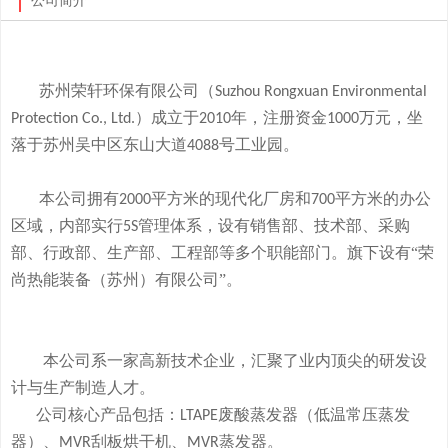
公司简介
苏州荣轩环保有限公司（
Suzhou Rongxuan Environmental
）成立于
年，注册资金
万元，
坐
Protection Co., Ltd.
2010
1000
落于
苏州吴中区东山大道
号工业园。
4088
本
公司拥有
平方米的现代化厂房和
平方米的办公
2000
700
区域，内部实行
管理体系，设有销售部、技术部、采购
5S
部、行政部、生产部、工程部等多个职能部门。旗下
设有
“荣
尚热能装备（苏州）有限公司”。
本公司系一家高新技术企业，
汇聚了业内顶尖的研发设
计与生产制造人才。
公司
核心产品
包括：
废酸
蒸发器
（低温常压蒸发
LTAPE
器）、
刮板烘干机、
蒸发器。
MVR
MVR