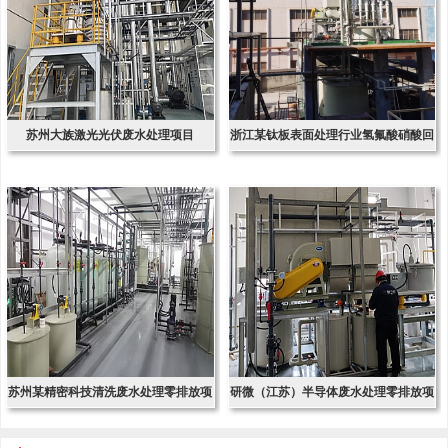
苏州大族激光光伏废水处理项目
浙江某钛板表面处理行业氢氟酸硝酸回
收项
苏州某精密科技清洗废水处理零排放项
研微（江苏）半导体废水处理零排放项
目
目