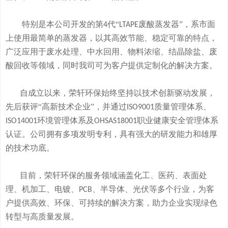
特别是本公司开发的
第
代“
废酸
蒸发器
”
，系市面
4
LTAPE
上使用最简单的蒸发器，
以其高效节能、稳定可靠的特点，
广泛应用于废水处理、中水回用、物料浓缩、结晶除盐、废
酸回收等领域，
同时我司可
为客户提供定制化的解决方案。
自成立以来，荣轩环保始终坚持以技术创新驱动发展，
先后获评
“高新技术企业”，并通过
质量管理体系、
ISO9001
环境管理体系及
职业健康安全管理体系
ISO14001
OHSAS18001
认证。公司拥有
多
项发明专利，
具有
强大的研发
能
力和
雄厚
的
技术
功底
。
目前，荣轩环保的服务领域涵盖化工、医药、表面处
理、机加工、电镀、
、半导体、光伏等多个行业，为客
PCB
户提供高效、环保、可持续的解决方案，助力企业实现绿色
转型与高质量发展。