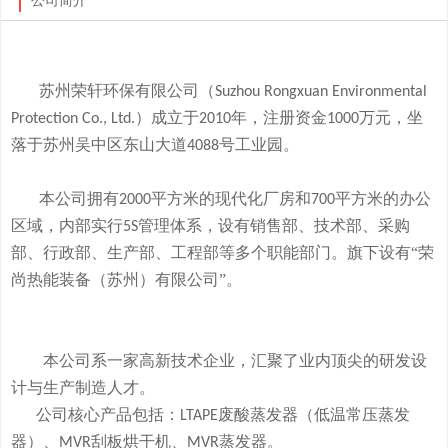
公司简介
苏州荣轩环保有限公司（
Suzhou Rongxuan Environmental
）成立于
年，注册资金
万元，
坐
Protection Co., Ltd.
2010
1000
落于
苏州吴中区东山大道
号工业园。
4088
本
公司拥有
平方米的现代化厂房和
平方米的办公
2000
700
区域，内部实行
管理体系，设有销售部、技术部、采购
5S
部、行政部、生产部、工程部等多个职能部门。旗下
设有
“荣
尚热能装备（苏州）有限公司”。
本公司系一家高新技术企业，
汇聚了业内顶尖的研发设
计与生产制造人才。
公司
核心产品
包括：
废酸
蒸发器
（低温常压蒸发
LTAPE
器）、
刮板烘干机、
蒸发器。
MVR
MVR