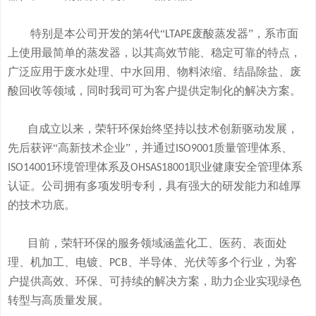
特别是本公司开发的
第
代“
废酸
蒸发器
”
，系市面
4
LTAPE
上使用最简单的蒸发器，
以其高效节能、稳定可靠的特点，
广泛应用于废水处理、中水回用、物料浓缩、结晶除盐、废
酸回收等领域，
同时我司可
为客户提供定制化的解决方案。
自成立以来，荣轩环保始终坚持以技术创新驱动发展，
先后获评
“高新技术企业”，并通过
质量管理体系、
ISO9001
环境管理体系及
职业健康安全管理体系
ISO14001
OHSAS18001
认证。公司拥有
多
项发明专利，
具有
强大的研发
能
力和
雄厚
的
技术
功底
。
目前，荣轩环保的服务领域涵盖化工、医药、表面处
理、机加工、电镀、
、半导体、光伏等多个行业，为客
PCB
户提供高效、环保、可持续的解决方案，助力企业实现绿色
转型与高质量发展。