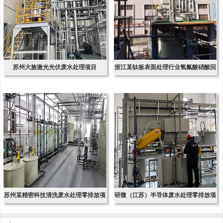
苏州大族激光光伏废水处理项目
浙江某钛板表面处理行业氢氟酸硝酸回
收项
苏州某精密科技清洗废水处理零排放项
研微（江苏）半导体废水处理零排放项
目
目