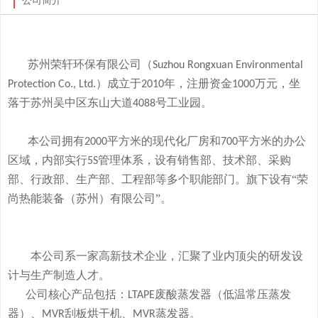
公司简介
苏州荣轩环保有限公司（
Suzhou Rongxuan Environmental
）成立于
年，注册资金
万元，
坐
Protection Co., Ltd.
2010
1000
落于
苏州吴中区东山大道
号工业园。
4088
本
公司拥有
平方米的现代化厂房和
平方米的办公
2000
700
区域，内部实行
管理体系，设有销售部、技术部、采购
5S
部、行政部、生产部、工程部等多个职能部门。旗下
设有
“荣
尚热能装备（苏州）有限公司”。
本公司系一家高新技术企业，
汇聚了业内顶尖的研发设
计与生产制造人才。
公司
核心产品
包括：
废酸
蒸发器
（低温常压蒸发
LTAPE
器）、
刮板烘干机、
蒸发器。
MVR
MVR