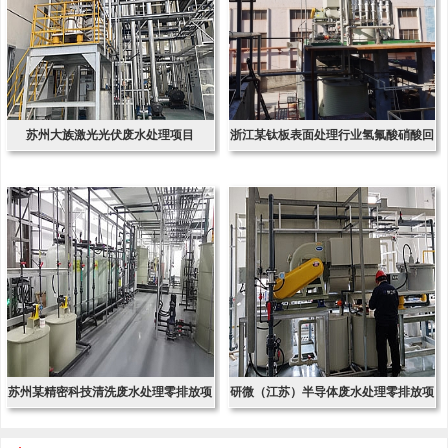
苏州大族激光光伏废水处理项目
浙江某钛板表面处理行业氢氟酸硝酸回
收项
苏州某精密科技清洗废水处理零排放项
研微（江苏）半导体废水处理零排放项
目
目