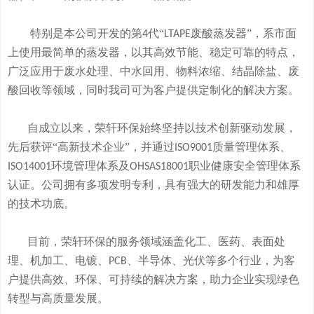
特别是本公司开发的
第
代“
废酸
蒸发器
”
，系市面
4
LTAPE
上使用最简单的蒸发器，
以其高效节能、稳定可靠的特点，
广泛应用于废水处理、中水回用、物料浓缩、结晶除盐、废
酸回收等领域，
同时我司可
为客户提供定制化的解决方案。
自成立以来，荣轩环保始终坚持以技术创新驱动发展，
先后获评
“高新技术企业”，并通过
质量管理体系、
ISO9001
环境管理体系及
职业健康安全管理体系
ISO14001
OHSAS18001
认证。公司拥有
多
项发明专利，
具有
强大的研发
能
力和
雄厚
的
技术
功底
。
目前，荣轩环保的服务领域涵盖化工、医药、表面处
理、机加工、电镀、
、半导体、光伏等多个行业，为客
PCB
户提供高效、环保、可持续的解决方案，助力企业实现绿色
转型与高质量发展。