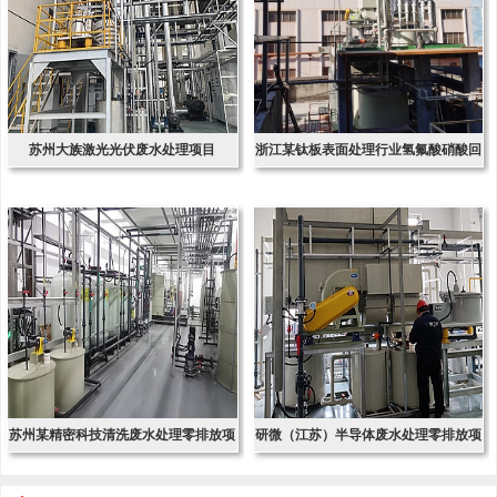
苏州大族激光光伏废水处理项目
浙江某钛板表面处理行业氢氟酸硝酸回
收项
苏州某精密科技清洗废水处理零排放项
研微（江苏）半导体废水处理零排放项
目
目