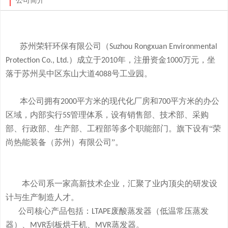
公司简介
苏州荣轩环保有限公司（
Suzhou Rongxuan Environmental
）成立于
年，注册资金
万元，
坐
Protection Co., Ltd.
2010
1000
落于
苏州吴中区东山大道
号工业园。
4088
本
公司拥有
平方米的现代化厂房和
平方米的办公
2000
700
区域，内部实行
管理体系，设有销售部、技术部、采购
5S
部、行政部、生产部、工程部等多个职能部门。旗下
设有
“荣
尚热能装备（苏州）有限公司”。
本公司系一家高新技术企业，
汇聚了业内顶尖的研发设
计与生产制造人才。
公司
核心产品
包括：
废酸
蒸发器
（低温常压蒸发
LTAPE
器）、
刮板烘干机、
蒸发器。
MVR
MVR