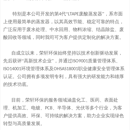
特别是本公司开发的
第
代“
废酸
蒸发器
”
，系市面
4
LTAPE
上使用最简单的蒸发器，
以其高效节能、稳定可靠的特点，
广泛应用于废水处理、中水回用、物料浓缩、结晶除盐、废
酸回收等领域，
同时我司可
为客户提供定制化的解决方案。
自成立以来，荣轩环保始终坚持以技术创新驱动发展，
先后获评
“高新技术企业”，并通过
质量管理体系、
ISO9001
环境管理体系及
职业健康安全管理体系
ISO14001
OHSAS18001
认证。公司拥有
多
项发明专利，
具有
强大的研发
能
力和
雄厚
的
技术
功底
。
目前，荣轩环保的服务领域涵盖化工、医药、表面处
理、机加工、电镀、
、半导体、光伏等多个行业，为客
PCB
户提供高效、环保、可持续的解决方案，助力企业实现绿色
转型与高质量发展。