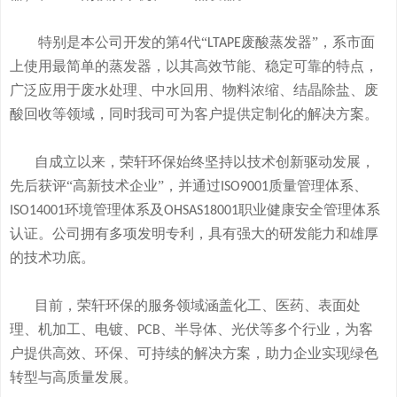
特别是本公司开发的
第
代“
废酸
蒸发器
”
，系市面
4
LTAPE
上使用最简单的蒸发器，
以其高效节能、稳定可靠的特点，
广泛应用于废水处理、中水回用、物料浓缩、结晶除盐、废
酸回收等领域，
同时我司可
为客户提供定制化的解决方案。
自成立以来，荣轩环保始终坚持以技术创新驱动发展，
先后获评
“高新技术企业”，并通过
质量管理体系、
ISO9001
环境管理体系及
职业健康安全管理体系
ISO14001
OHSAS18001
认证。公司拥有
多
项发明专利，
具有
强大的研发
能
力和
雄厚
的
技术
功底
。
目前，荣轩环保的服务领域涵盖化工、医药、表面处
理、机加工、电镀、
、半导体、光伏等多个行业，为客
PCB
户提供高效、环保、可持续的解决方案，助力企业实现绿色
转型与高质量发展。