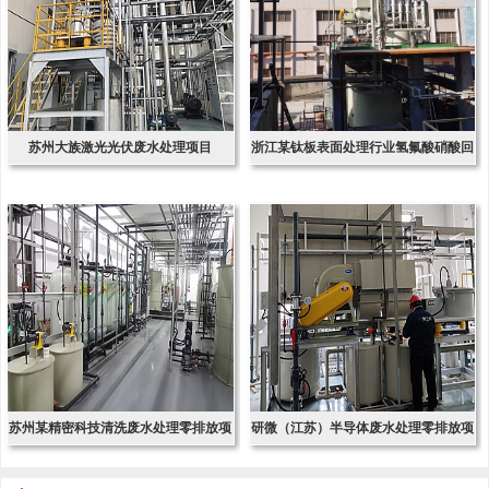
苏州大族激光光伏废水处理项目
浙江某钛板表面处理行业氢氟酸硝酸回
收项
苏州某精密科技清洗废水处理零排放项
研微（江苏）半导体废水处理零排放项
目
目