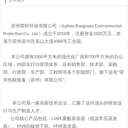
公司简介
苏州荣轩环保有限公司（
Suzhou Rongxuan Environmental
）成立于
年，注册资金
万元，
坐
Protection Co., Ltd.
2010
1000
落于
苏州吴中区东山大道
号工业园。
4088
本
公司拥有
平方米的现代化厂房和
平方米的办公
2000
700
区域，内部实行
管理体系，设有销售部、技术部、采购
5S
部、行政部、生产部、工程部等多个职能部门。旗下
设有
“荣
尚热能装备（苏州）有限公司”。
本公司系一家高新技术企业，
汇聚了业内顶尖的研发设
计与生产制造人才。
公司
核心产品
包括：
废酸
蒸发器
（低温常压蒸发
LTAPE
器）、
刮板烘干机、
蒸发器。
MVR
MVR