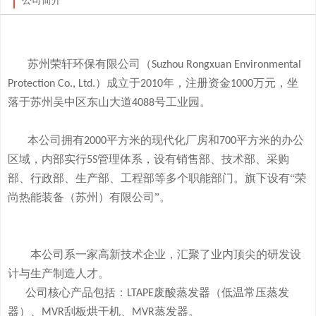
公司简介
苏州荣轩环保有限公司（
Suzhou Rongxuan Environmental
）成立于
年，注册资金
万元，
坐
Protection Co., Ltd.
2010
1000
落于
苏州吴中区东山大道
号工业园。
4088
本
公司拥有
平方米的现代化厂房和
平方米的办公
2000
700
区域，内部实行
管理体系，设有销售部、技术部、采购
5S
部、行政部、生产部、工程部等多个职能部门。旗下
设有
“荣
尚热能装备（苏州）有限公司”。
本公司系一家高新技术企业，
汇聚了业内顶尖的研发设
计与生产制造人才。
公司
核心产品
包括：
废酸
蒸发器
（低温常压蒸发
LTAPE
器）、
刮板烘干机、
蒸发器。
MVR
MVR