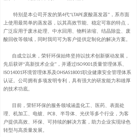
特别是本公司开发的
第
代“
废酸
蒸发器
”
，系市面
4
LTAPE
上使用最简单的蒸发器，
以其高效节能、稳定可靠的特点，
广泛应用于废水处理、中水回用、物料浓缩、结晶除盐、废
酸回收等领域，
同时我司可
为客户提供定制化的解决方案。
自成立以来，荣轩环保始终坚持以技术创新驱动发展，
先后获评
“高新技术企业”，并通过
质量管理体系、
ISO9001
环境管理体系及
职业健康安全管理体系
ISO14001
OHSAS18001
认证。公司拥有
多
项发明专利，
具有
强大的研发
能
力和
雄厚
的
技术
功底
。
目前，荣轩环保的服务领域涵盖化工、医药、表面处
理、机加工、电镀、
、半导体、光伏等多个行业，为客
PCB
户提供高效、环保、可持续的解决方案，助力企业实现绿色
转型与高质量发展。