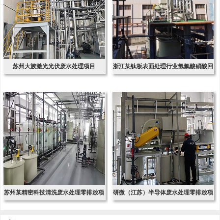
苏州大族激光光伏废水处理项目
浙江某钛板表面处理行业氢氟酸硝酸回
收项
苏州某精密科技清洗废水处理零排放项
研微（江苏）半导体废水处理零排放项
目
目