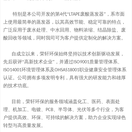
特别是本公司开发的
第
代“
废酸
蒸发器
”
，系市面
4
LTAPE
上使用最简单的蒸发器，
以其高效节能、稳定可靠的特点，
广泛应用于废水处理、中水回用、物料浓缩、结晶除盐、废
酸回收等领域，
同时我司可
为客户提供定制化的解决方案。
自成立以来，荣轩环保始终坚持以技术创新驱动发展，
先后获评
“高新技术企业”，并通过
质量管理体系、
ISO9001
环境管理体系及
职业健康安全管理体系
ISO14001
OHSAS18001
认证。公司拥有
多
项发明专利，
具有
强大的研发
能
力和
雄厚
的
技术
功底
。
目前，荣轩环保的服务领域涵盖化工、医药、表面处
理、机加工、电镀、
、半导体、光伏等多个行业，为客
PCB
户提供高效、环保、可持续的解决方案，助力企业实现绿色
转型与高质量发展。