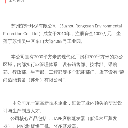
公司简介
苏州荣轩环保有限公司（
Suzhou Rongxuan Environmental
）成立于
年，注册资金
万元，
坐
Protection Co., Ltd.
2010
1000
落于
苏州吴中区东山大道
号工业园。
4088
本
公司拥有
平方米的现代化厂房和
平方米的办公
2000
700
区域，内部实行
管理体系，设有销售部、技术部、采购
5S
部、行政部、生产部、工程部等多个职能部门。旗下
设有
“荣
尚热能装备（苏州）有限公司”。
本公司系一家高新技术企业，
汇聚了业内顶尖的研发设
计与生产制造人才。
公司
核心产品
包括：
废酸
蒸发器
（低温常压蒸发
LTAPE
器）、
刮板烘干机、
蒸发器。
MVR
MVR