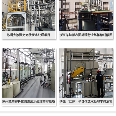
苏州大族激光光伏废水处理项目
浙江某钛板表面处理行业氢氟酸硝酸回
收项
苏州某精密科技清洗废水处理零排放项
研微（江苏）半导体废水处理零排放项
目
目