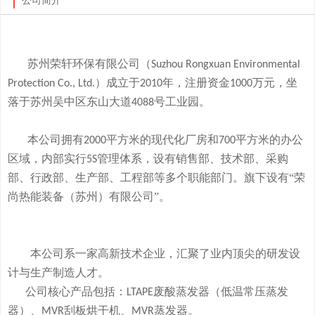
公司简介
苏州荣轩环保有限公司（
Suzhou Rongxuan Environmental
）成立于
年，注册资金
万元，
坐
Protection Co., Ltd.
2010
1000
落于
苏州吴中区东山大道
号工业园。
4088
本
公司拥有
平方米的现代化厂房和
平方米的办公
2000
700
区域，内部实行
管理体系，设有销售部、技术部、采购
5S
部、行政部、生产部、工程部等多个职能部门。旗下
设有
“荣
尚热能装备（苏州）有限公司”。
本公司系一家高新技术企业，
汇聚了业内顶尖的研发设
计与生产制造人才。
公司
核心产品
包括：
废酸
蒸发器
（低温常压蒸发
LTAPE
器）、
刮板烘干机、
蒸发器。
MVR
MVR