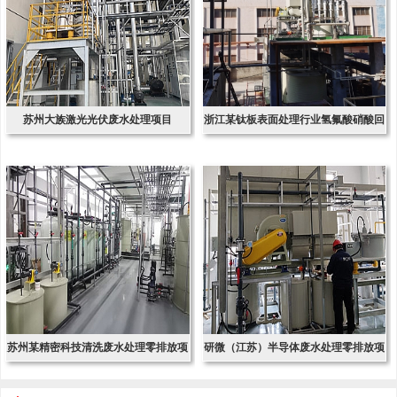
苏州大族激光光伏废水处理项目
浙江某钛板表面处理行业氢氟酸硝酸回
收项
苏州某精密科技清洗废水处理零排放项
研微（江苏）半导体废水处理零排放项
目
目