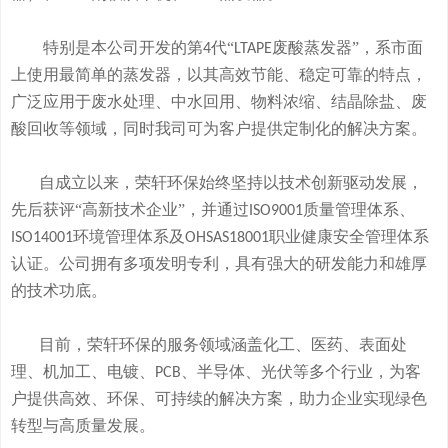
特别是本公司开发的
第
代“
废酸
蒸发器
”
，系市面
4
LTAPE
上使用最简单的蒸发器，
以其高效节能、稳定可靠的特点，
广泛应用于废水处理、中水回用、物料浓缩、结晶除盐、废
酸回收等领域，
同时我司可
为客户提供定制化的解决方案。
自成立以来，荣轩环保始终坚持以技术创新驱动发展，
先后获评
“高新技术企业”，并通过
质量管理体系、
ISO9001
环境管理体系及
职业健康安全管理体系
ISO14001
OHSAS18001
认证。公司拥有
多
项发明专利，
具有
强大的研发
能
力和
雄厚
的
技术
功底
。
目前，荣轩环保的服务领域涵盖化工、医药、表面处
理、机加工、电镀、
、半导体、光伏等多个行业，为客
PCB
户提供高效、环保、可持续的解决方案，助力企业实现绿色
转型与高质量发展。