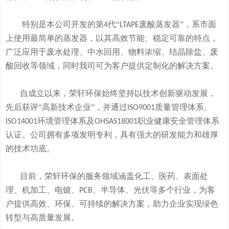
特别是本公司开发的
第
代“
废酸
蒸发器
”
，系市面
4
LTAPE
上使用最简单的蒸发器，
以其高效节能、稳定可靠的特点，
广泛应用于废水处理、中水回用、物料浓缩、结晶除盐、废
酸回收等领域，
同时我司可
为客户提供定制化的解决方案。
自成立以来，荣轩环保始终坚持以技术创新驱动发展，
先后获评
“高新技术企业”，并通过
质量管理体系、
ISO9001
环境管理体系及
职业健康安全管理体系
ISO14001
OHSAS18001
认证。公司拥有
多
项发明专利，
具有
强大的研发
能
力和
雄厚
的
技术
功底
。
目前，荣轩环保的服务领域涵盖化工、医药、表面处
理、机加工、电镀、
、半导体、光伏等多个行业，为客
PCB
户提供高效、环保、可持续的解决方案，助力企业实现绿色
转型与高质量发展。