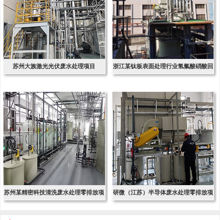
苏州大族激光光伏废水处理项目
浙江某钛板表面处理行业氢氟酸硝酸回
收项
苏州某精密科技清洗废水处理零排放项
研微（江苏）半导体废水处理零排放项
目
目