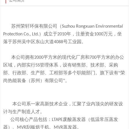
公司简介
苏州荣轩环保有限公司（
Suzhou Rongxuan Environmental
）成立于
年，注册资金
万元，
坐
Protection Co., Ltd.
2010
1000
落于
苏州吴中区东山大道
号工业园。
4088
本
公司拥有
平方米的现代化厂房和
平方米的办公
2000
700
区域，内部实行
管理体系，设有销售部、技术部、采购
5S
部、行政部、生产部、工程部等多个职能部门。旗下
设有
“荣
尚热能装备（苏州）有限公司”。
本公司系一家高新技术企业，
汇聚了业内顶尖的研发设
计与生产制造人才。
公司
核心产品
包括：
废酸
蒸发器
（低温常压蒸发
LTAPE
器）、
刮板烘干机、
蒸发器。
MVR
MVR