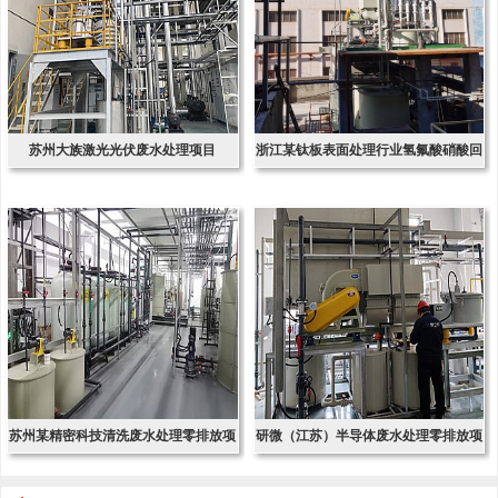
苏州大族激光光伏废水处理项目
浙江某钛板表面处理行业氢氟酸硝酸回
收项
苏州某精密科技清洗废水处理零排放项
研微（江苏）半导体废水处理零排放项
目
目