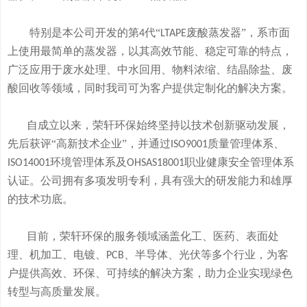
特别是本公司开发的
第
代“
废酸
蒸发器
”
，系市面
4
LTAPE
上使用最简单的蒸发器，
以其高效节能、稳定可靠的特点，
广泛应用于废水处理、中水回用、物料浓缩、结晶除盐、废
酸回收等领域，
同时我司可
为客户提供定制化的解决方案。
自成立以来，荣轩环保始终坚持以技术创新驱动发展，
先后获评
“高新技术企业”，并通过
质量管理体系、
ISO9001
环境管理体系及
职业健康安全管理体系
ISO14001
OHSAS18001
认证。公司拥有
多
项发明专利，
具有
强大的研发
能
力和
雄厚
的
技术
功底
。
目前，荣轩环保的服务领域涵盖化工、医药、表面处
理、机加工、电镀、
、半导体、光伏等多个行业，为客
PCB
户提供高效、环保、可持续的解决方案，助力企业实现绿色
转型与高质量发展。