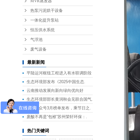
MVR蒸发器
热泵污泥烘干设备
一体化提升泵站
恒压供水系统
气浮池
废气设备
最新新闻
平陆运河枢纽工程进入有水联调阶段
生态环境部发布《2025中国生态.
云南推动发展向新向绿向优向好
生态环境部部长黄润秋会见联合国气.
政务公众号3月榜单发布，乘节日之.
废酸不再是“包袱”苏州荣轩环保：.
热门关键词