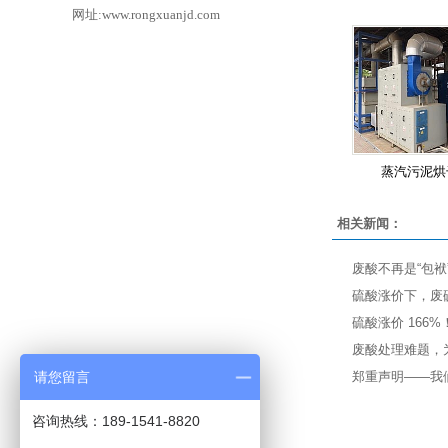
网址:www.rongxuanjd.com
蒸汽污泥烘
相关新闻：
废酸不再是“包袱
硫酸涨价下，废硫
硫酸涨价 166
废酸处理难题，
请您留言
郑重声明——我
咨询热线：189-1541-8820