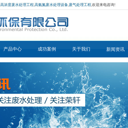
于
高浓度废水处理工程
,
高氨氮废水处理设备
,
废气处理工程
,欢迎来电咨询!
产品中心
成功案例
关于我们
新闻资讯
产品3-IN-MVR蒸
公司简介
公司新闻
产品2-IN-MVR烘
发器
企业文化
行业资讯
APE低温常压蒸发器
干机
厂房环境
技术介绍
APE废酸回收蒸发器
荣誉资质
蒸汽污泥烘干设备
MVR蒸发器
热泵污泥烘干设备