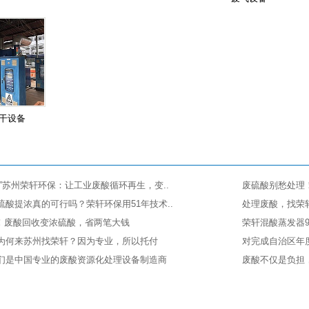
干设备
”苏州荣轩环保：让工业废酸循环再生，变..
废硫酸别愁处理
酸提浓真的可行吗？荣轩环保用51年技术..
处理废酸，找荣
%！废酸回收变浓硫酸，省两笔大钱
荣轩混酸蒸发器
为何来苏州找荣轩？因为专业，所以托付
对完成自治区年
们是中国专业的废酸资源化处理设备制造商
废酸不仅是负担