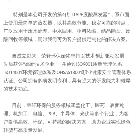
特别是本公司开发的
第
代“
废酸
蒸发器
”
，系市面
4
LTAPE
上使用最简单的蒸发器，
以其高效节能、稳定可靠的特点，
广泛应用于废水处理、中水回用、物料浓缩、结晶除盐、废
酸回收等领域，
同时我司可
为客户提供定制化的解决方案。
自成立以来，荣轩环保始终坚持以技术创新驱动发展，
先后获评
“高新技术企业”，并通过
质量管理体系、
ISO9001
环境管理体系及
职业健康安全管理体系
ISO14001
OHSAS18001
认证。公司拥有
多
项发明专利，
具有
强大的研发
能
力和
雄厚
的
技术
功底
。
目前，荣轩环保的服务领域涵盖化工、医药、表面处
理、机加工、电镀、
、半导体、光伏等多个行业，为客
PCB
户提供高效、环保、可持续的解决方案，助力企业实现绿色
转型与高质量发展。