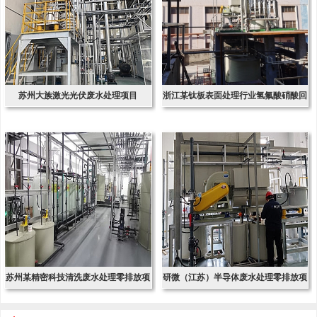
苏州大族激光光伏废水处理项目
浙江某钛板表面处理行业氢氟酸硝酸回
收项
苏州某精密科技清洗废水处理零排放项
研微（江苏）半导体废水处理零排放项
目
目