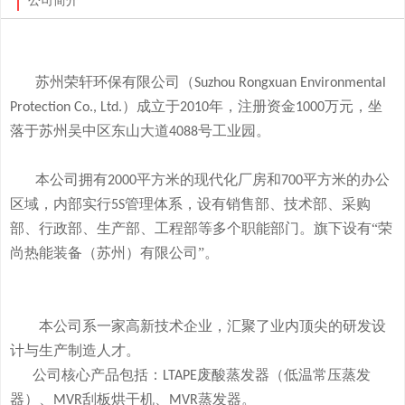
公司简介
苏州荣轩环保有限公司（
Suzhou Rongxuan Environmental
）成立于
年，注册资金
万元，
坐
Protection Co., Ltd.
2010
1000
落于
苏州吴中区东山大道
号工业园。
4088
本
公司拥有
平方米的现代化厂房和
平方米的办公
2000
700
区域，内部实行
管理体系，设有销售部、技术部、采购
5S
部、行政部、生产部、工程部等多个职能部门。旗下
设有
“荣
尚热能装备（苏州）有限公司”。
本公司系一家高新技术企业，
汇聚了业内顶尖的研发设
计与生产制造人才。
公司
核心产品
包括：
废酸
蒸发器
（低温常压蒸发
LTAPE
器）、
刮板烘干机、
蒸发器。
MVR
MVR