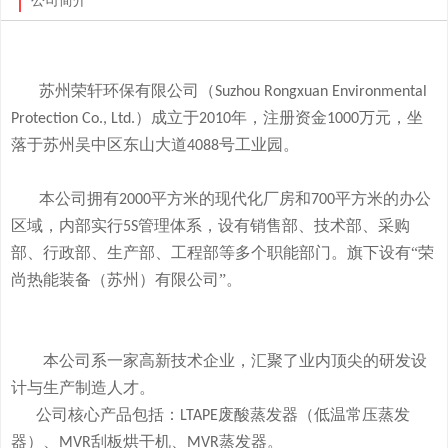
公司简介
苏州荣轩环保有限公司（
Suzhou Rongxuan Environmental
）成立于
年，注册资金
万元，
坐
Protection Co., Ltd.
2010
1000
落于
苏州吴中区东山大道
号工业园。
4088
本
公司拥有
平方米的现代化厂房和
平方米的办公
2000
700
区域，内部实行
管理体系，设有销售部、技术部、采购
5S
部、行政部、生产部、工程部等多个职能部门。旗下
设有
“荣
尚热能装备（苏州）有限公司”。
本公司系一家高新技术企业，
汇聚了业内顶尖的研发设
计与生产制造人才。
公司
核心产品
包括：
废酸
蒸发器
（低温常压蒸发
LTAPE
器）、
刮板烘干机、
蒸发器。
MVR
MVR