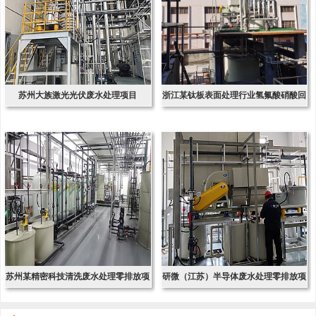
苏州大族激光光伏废水处理项目
浙江某钛板表面处理行业氢氟酸硝酸回
收项
苏州某精密科技清洗废水处理零排放项
研微（江苏）半导体废水处理零排放项
目
目