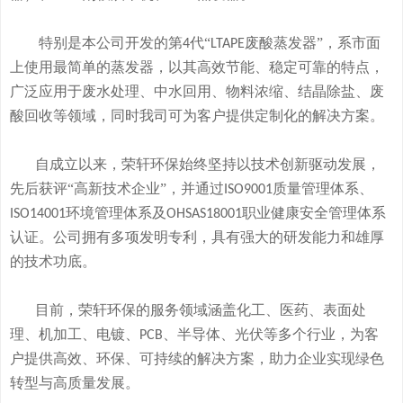
特别是本公司开发的
第
代“
废酸
蒸发器
”
，系市面
4
LTAPE
上使用最简单的蒸发器，
以其高效节能、稳定可靠的特点，
广泛应用于废水处理、中水回用、物料浓缩、结晶除盐、废
酸回收等领域，
同时我司可
为客户提供定制化的解决方案。
自成立以来，荣轩环保始终坚持以技术创新驱动发展，
先后获评
“高新技术企业”，并通过
质量管理体系、
ISO9001
环境管理体系及
职业健康安全管理体系
ISO14001
OHSAS18001
认证。公司拥有
多
项发明专利，
具有
强大的研发
能
力和
雄厚
的
技术
功底
。
目前，荣轩环保的服务领域涵盖化工、医药、表面处
理、机加工、电镀、
、半导体、光伏等多个行业，为客
PCB
户提供高效、环保、可持续的解决方案，助力企业实现绿色
转型与高质量发展。