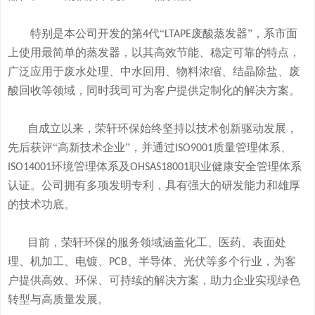
特别是本公司开发的
第
代“
废酸
蒸发器
”
，系市面
4
LTAPE
上使用最简单的蒸发器，
以其高效节能、稳定可靠的特点，
广泛应用于废水处理、中水回用、物料浓缩、结晶除盐、废
酸回收等领域，
同时我司可
为客户提供定制化的解决方案。
自成立以来，荣轩环保始终坚持以技术创新驱动发展，
先后获评
“高新技术企业”，并通过
质量管理体系、
ISO9001
环境管理体系及
职业健康安全管理体系
ISO14001
OHSAS18001
认证。公司拥有
多
项发明专利，
具有
强大的研发
能
力和
雄厚
的
技术
功底
。
目前，荣轩环保的服务领域涵盖化工、医药、表面处
理、机加工、电镀、
、半导体、光伏等多个行业，为客
PCB
户提供高效、环保、可持续的解决方案，助力企业实现绿色
转型与高质量发展。