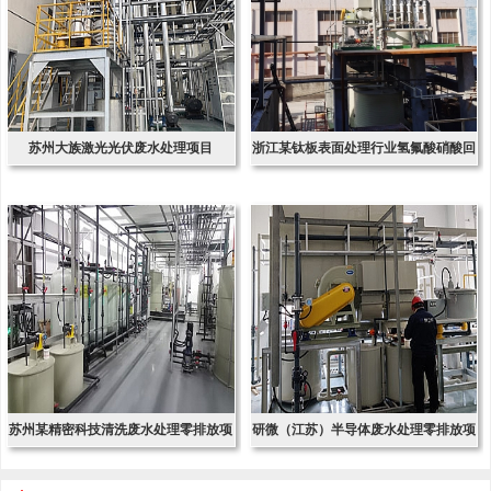
苏州大族激光光伏废水处理项目
浙江某钛板表面处理行业氢氟酸硝酸回
收项
苏州某精密科技清洗废水处理零排放项
研微（江苏）半导体废水处理零排放项
目
目