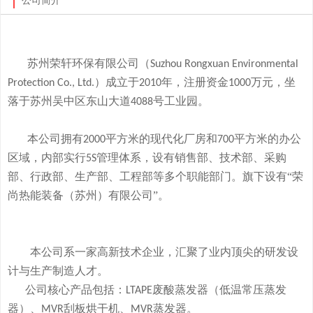
公司简介
苏州荣轩环保有限公司（
Suzhou Rongxuan Environmental
）成立于
年，注册资金
万元，
坐
Protection Co., Ltd.
2010
1000
落于
苏州吴中区东山大道
号工业园。
4088
本
公司拥有
平方米的现代化厂房和
平方米的办公
2000
700
区域，内部实行
管理体系，设有销售部、技术部、采购
5S
部、行政部、生产部、工程部等多个职能部门。旗下
设有
“荣
尚热能装备（苏州）有限公司”。
本公司系一家高新技术企业，
汇聚了业内顶尖的研发设
计与生产制造人才。
公司
核心产品
包括：
废酸
蒸发器
（低温常压蒸发
LTAPE
器）、
刮板烘干机、
蒸发器。
MVR
MVR