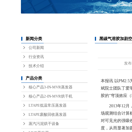
锂电池废水处理
医疗废水处理
半导体废水处理
黑碳气溶胶加剧
新闻分类
公司新闻
行业资讯
发布
技术介绍
产品分类
本报讯 以PM
核心产品3-IN-MVR蒸发器
斌院士团队丁爱军研
胶的“穹顶效应（D
核心产品2-IN-MVR烘干机
LTAPE低温常压蒸发器
2013年12
场观测结合计算
LTAPE废酸回收蒸发器
对可见光的强吸
蒸汽污泥烘干设备
度，从而显著加