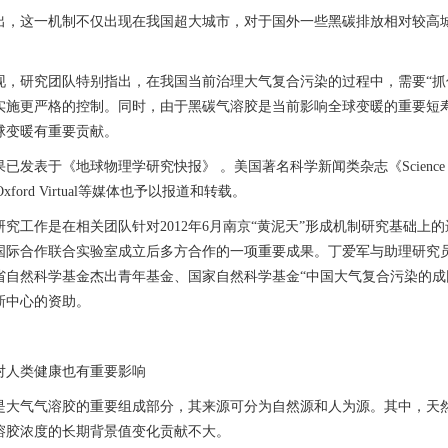
这一机制不仅出现在我国超大城市，对于国外一些黑碳排放相对较高城
研究团队特别指出，在我国当前治理大气复合污染的过程中，需要“抓住
实施更严格的控制。同时，由于黑碳气溶胶是当前影响全球变暖的重要短
球变暖有重要贡献。
表于《地球物理学研究快报》 。美国著名科学新闻类杂志《Science
ford Virtual等媒体也予以报道和转载。
工作是在相关团队针对2012年6月南京“黄泥天”形成机制研究基础上
国际合作联合实验室成立后多方合作的一项重要成果。丁爱军与助理研究
省自然科学基金杰出青年基金、国家自然科学基金“中国大气复合污染的成
新中心的资助。
人类健康也有重要影响
气气溶胶的重要组成部分，其来源可分为自然源和人为源。其中，天然
溶胶浓度的长期背景值变化贡献不大。