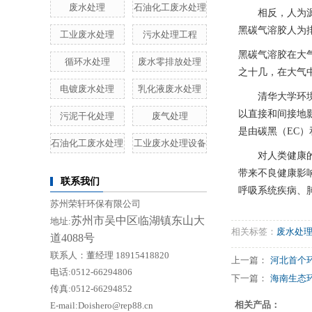
废水处理
石油化工废水处理
相反，人为源排
黑碳气溶胶人为
工业废水处理
污水处理工程
黑碳气溶胶在大
循环水处理
废水零排放处理
之十几，在大气
电镀废水处理
乳化液废水处理
清华大学环境学
以直接和间接地
污泥干化处理
废气处理
是由碳黑（EC）
石油化工废水处理
工业废水处理设备
对人类健康的影
带来不良健康影
联系我们
呼吸系统疾病、
苏州荣轩环保有限公司
苏州市吴中区临湖镇东山大
地址:
相关标签：
废水处
道4088号
联系人：董经理 18915418820
上一篇：
河北首个环
电话:0512-66294806
下一篇：
海南生态环境
传真:0512-66294852
相关产品：
E-mail:Doishero@rep88.cn