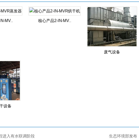
N-MV..
核心产品2-IN-MV..
废气设备
干设备
程进入有水联调阶段
生态环境部发布《