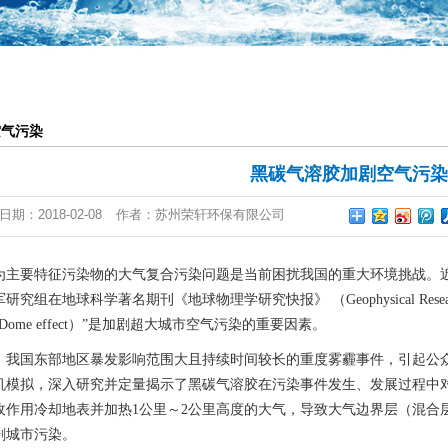
一体化提升泵站
恒压供水系统
气浮池
空气污染
废气设备
黑碳气溶胶加剧空气污染
日期：
2018-02-08
作者：
苏州荣轩环保有限公司
2.5为主要特征污染物的大气复合污染问题是当前困扰我国的重大环境挑战
究组在地球科学著名期刊《地球物理学研究快报》 （Geophysical Rese
ome effect）”是加剧超大城市空气污染的重要因素。
月，我国东部地区暴发影响范围大且持续时间较长的重度雾霾事件，引起公
机模拟，深入研究并定量揭示了黑碳气溶胶在污染事件发生、发展过程中
收作用冷却地表并加热1公里～2公里高度的大气，导致大气边界层（混合
剧城市污染。