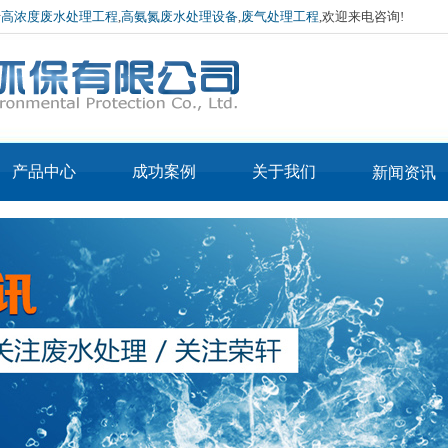
于
高浓度废水处理工程
,
高氨氮废水处理设备
,
废气处理工程
,欢迎来电咨询!
产品中心
成功案例
关于我们
新闻资讯
产品3-IN-MVR蒸
公司简介
公司新闻
产品2-IN-MVR烘
发器
企业文化
行业资讯
APE低温常压蒸发器
干机
厂房环境
技术介绍
APE废酸回收蒸发器
荣誉资质
蒸汽污泥烘干设备
MVR蒸发器
热泵污泥烘干设备