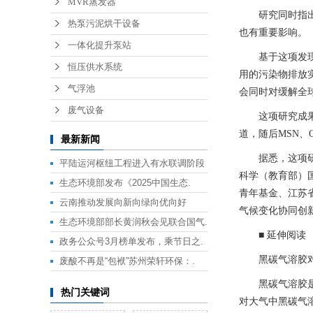
MVR蒸发器
研究同时指出，
热泵污泥烘干设备
也有重要影响。
一体化提升泵站
基于这项发现，
恒压供水系统
用的污染物排放
气浮池
会同时对缓解全
废气设备
这项研究成果已发
道，随后MSN、Ox
最新新闻
据悉，这项研究
平陆运河枢纽工程进入有水联调阶段
科学（教育部）
生态环境部发布《2025中国生态.
青年基金、江苏
云南推动发展向新向绿向优向好
气候变化协同创
生态环境部部长黄润秋会见联合国气.
■ 延伸阅读
政务公众号3月榜单发布，乘节日之.
黑碳气溶胶对
废酸不再是“包袱”苏州荣轩环保：.
黑碳气溶胶是大
热门关键词
对大气中黑碳气