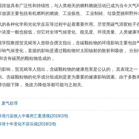
放具有广泛性和持续性，与人类相关的燃料燃烧活动已成为当今大气环
排放源主要包括有机燃料的燃烧、工业炼焦、 工业制砖、垃圾焚烧和野外
气的各种化学和光化学反应等过程中起着重要作用。尽管黑碳气溶胶粒子
中浓度一般也较低，但它对全球气候变化、能见度、环境质量、人类健康
院教授贺克斌等人曾联合撰文指出，含碳颗粒物的环境影响主要包括气候
影响气候变化，直接的影响是通过颗粒物对太阳辐射的散射和吸收， 分别
和含有碳黑的颗粒物造成的 。
响，贺克斌等人指出，含碳颗粒物的健康危害是公认的 。其表现之一 
响。含碳颗粒物的化学成分组成则是更为重要的健康影响因素。由于多数有
肺功能下降 、免疫力降低等都可能与之相关。
理
废气处理
境污染致人中毒死亡案透视(2018/2/8)
十年变化不容乐观(2018/2/8)