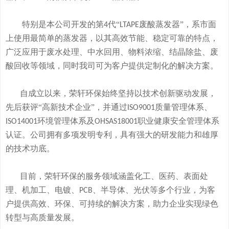
特别是本公司开发的
第
代“
废酸
蒸发器
”
，系市面
4
LTAPE
上使用最简单的蒸发器，
以其高效节能、稳定可靠的特点，
广泛应用于废水处理、中水回用、物料浓缩、结晶除盐、废
酸回收等领域，
同时我司可
为客户提供定制化的解决方案。
自成立以来，荣轩环保始终坚持以技术创新驱动发展，
先后获评
“高新技术企业”，并通过
质量管理体系、
ISO9001
环境管理体系及
职业健康安全管理体系
ISO14001
OHSAS18001
认证。公司拥有
多
项发明专利，
具有
强大的研发
能
力和
雄厚
的
技术
功底
。
目前，荣轩环保的服务领域涵盖化工、医药、表面处
理、机加工、电镀、
、半导体、光伏等多个行业，为客
PCB
户提供高效、环保、可持续的解决方案，助力企业实现绿色
转型与高质量发展。