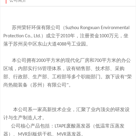
公司简介
苏州荣轩环保有限公司（
Suzhou Rongxuan Environmental
）成立于
年，注册资金
万元，
坐
Protection Co., Ltd.
2010
1000
落于
苏州吴中区东山大道
号工业园。
4088
本
公司拥有
平方米的现代化厂房和
平方米的办公
2000
700
区域，内部实行
管理体系，设有销售部、技术部、采购
5S
部、行政部、生产部、工程部等多个职能部门。旗下
设有
“荣
尚热能装备（苏州）有限公司”。
本公司系一家高新技术企业，
汇聚了业内顶尖的研发设
计与生产制造人才。
公司
核心产品
包括：
废酸
蒸发器
（低温常压蒸发
LTAPE
器）、
刮板烘干机、
蒸发器。
MVR
MVR