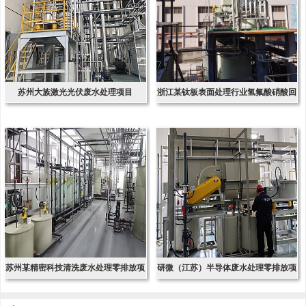
苏州大族激光光伏废水处理项目
浙江某钛板表面处理行业氢氟酸硝酸回
收项
苏州某精密科技清洗废水处理零排放项
研微（江苏）半导体废水处理零排放项
目
目