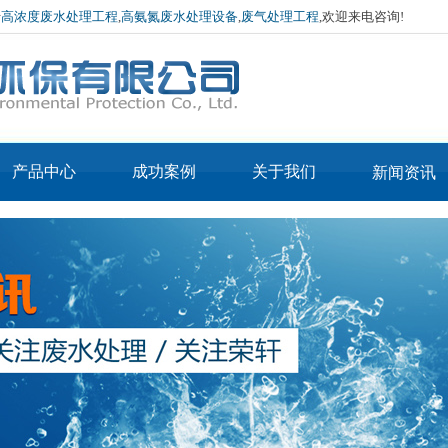
于
高浓度废水处理工程
,
高氨氮废水处理设备
,
废气处理工程
,欢迎来电咨询!
产品中心
成功案例
关于我们
新闻资讯
产品3-IN-MVR蒸
公司简介
公司新闻
产品2-IN-MVR烘
发器
企业文化
行业资讯
APE低温常压蒸发器
干机
厂房环境
技术介绍
APE废酸回收蒸发器
荣誉资质
蒸汽污泥烘干设备
MVR蒸发器
热泵污泥烘干设备