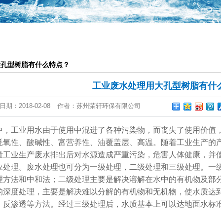
一体化提升泵站
恒压供水系统
气浮池
大孔型树脂有什么特点？
废气设备
工业废水处理用大孔型树脂有什
日期：
2018-02-08
作者：
苏州荣轩环保有限公司
，工业用水由于使用中混进了各种污染物，而丧失了使用价值
耗氧性、酸碱性、富营养性、油覆盖层、高温。随着工业生产的
量工业生产废水排出后对水源造成严重污染，危害人体健康，并
应处理。废水处理也可分为一级处理，二级处理和三级处理。一
理方法和中和法；二级处理主要是解决溶解在水中的有机物及部
的深度处理，主要是解决难以分解的有机物和无机物，使水质达
、反渗透等方法。经过三级处理后，水质基本上可以达地面水标