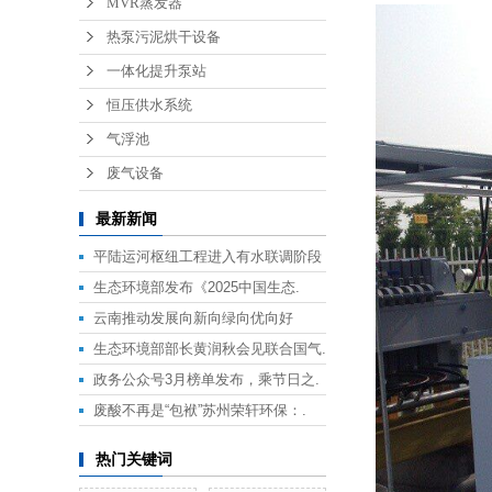
MVR蒸发器
热泵污泥烘干设备
一体化提升泵站
恒压供水系统
气浮池
废气设备
最新新闻
平陆运河枢纽工程进入有水联调阶段
生态环境部发布《2025中国生态.
云南推动发展向新向绿向优向好
生态环境部部长黄润秋会见联合国气.
政务公众号3月榜单发布，乘节日之.
废酸不再是“包袱”苏州荣轩环保：.
热门关键词