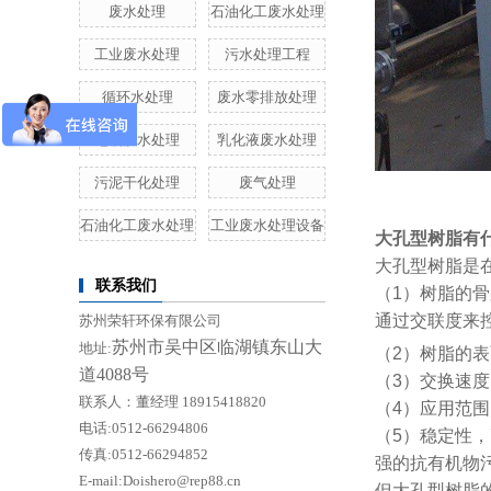
废水处理
石油化工废水处理
工业废水处理
污水处理工程
循环水处理
废水零排放处理
电镀废水处理
乳化液废水处理
污泥干化处理
废气处理
石油化工废水处理
工业废水处理设备
大孔型树脂有
大孔型树脂是
联系我们
（1）树脂的
通过交联度来
苏州荣轩环保有限公司
苏州市吴中区临湖镇东山大
地址:
（2）树脂的表
道4088号
（3）交换速
联系人：董经理 18915418820
（4）应用范
电话:0512-66294806
（5）稳定性
传真:0512-66294852
强的抗有机物
E-mail:Doishero@rep88.cn
但大孔型树脂