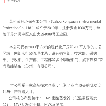
公司简介
苏州荣轩环保有限公司（
Suzhou Rongxuan Environmental
）成立于
年，注册资金
万元，
坐
Protection Co., Ltd.
2010
1000
落于
苏州吴中区东山大道
号工业园。
4088
本
公司拥有
平方米的现代化厂房和
平方米的办公
2000
700
区域，内部实行
管理体系，设有销售部、技术部、采购
5S
部、行政部、生产部、工程部等多个职能部门。旗下
设有
“荣
尚热能装备（苏州）有限公司”。
本公司系一家高新技术企业，
汇聚了业内顶尖的研发设
计与生产制造人才。
公司
核心产品
包括：
废酸
蒸发器
（低温常压蒸发
LTAPE
器）、
刮板烘干机、
蒸发器。
MVR
MVR