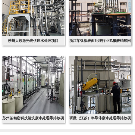
苏州大族激光光伏废水处理项目
浙江某钛板表面处理行业氢氟酸硝酸回
收项
苏州某精密科技清洗废水处理零排放项
研微（江苏）半导体废水处理零排放项
目
目