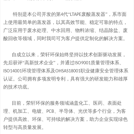
特别是本公司开发的
第
代“
废酸
蒸发器
”
，系市面
4
LTAPE
上使用最简单的蒸发器，
以其高效节能、稳定可靠的特点，
广泛应用于废水处理、中水回用、物料浓缩、结晶除盐、废
酸回收等领域，
同时我司可
为客户提供定制化的解决方案。
自成立以来，荣轩环保始终坚持以技术创新驱动发展，
先后获评
“高新技术企业”，并通过
质量管理体系、
ISO9001
环境管理体系及
职业健康安全管理体系
ISO14001
OHSAS18001
认证。公司拥有
多
项发明专利，
具有
强大的研发
能
力和
雄厚
的
技术
功底
。
目前，荣轩环保的服务领域涵盖化工、医药、表面处
理、机加工、电镀、
、半导体、光伏等多个行业，为客
PCB
户提供高效、环保、可持续的解决方案，助力企业实现绿色
转型与高质量发展。