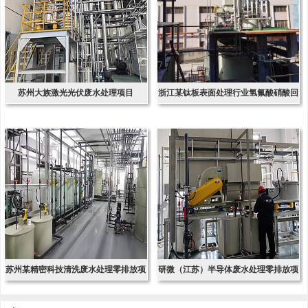
苏州大族激光光伏废水处理项目
浙江某钛板表面处理行业氢氟酸硝酸回
收项
苏州某精密科技清洗废水处理零排放项
研微（江苏）半导体废水处理零排放项
目
目