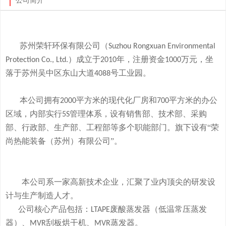
公司简介
苏州荣轩环保有限公司（
Suzhou Rongxuan Environmental
）成立于
年，注册资金
万元，
坐
Protection Co., Ltd.
2010
1000
落于
苏州吴中区东山大道
号工业园。
4088
本
公司拥有
平方米的现代化厂房和
平方米的办公
2000
700
区域，内部实行
管理体系，设有销售部、技术部、采购
5S
部、行政部、生产部、工程部等多个职能部门。旗下
设有
“荣
尚热能装备（苏州）有限公司”。
本公司系一家高新技术企业，
汇聚了业内顶尖的研发设
计与生产制造人才。
公司
核心产品
包括：
废酸
蒸发器
（低温常压蒸发
LTAPE
器）、
刮板烘干机、
蒸发器。
MVR
MVR