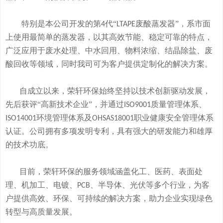
特别是本公司开发的
第
代“
废酸
蒸发器
”
，系市面
4
LTAPE
上使用最简单的蒸发器，
以其高效节能、稳定可靠的特点，
广泛应用于废水处理、中水回用、物料浓缩、结晶除盐、废
酸回收等领域，
同时我司可
为客户提供定制化的解决方案。
自成立以来，荣轩环保始终坚持以技术创新驱动发展，
先后获评
“高新技术企业”，并通过
质量管理体系、
ISO9001
环境管理体系及
职业健康安全管理体系
ISO14001
OHSAS18001
认证。公司拥有
多
项发明专利，
具有
强大的研发
能
力和
雄厚
的
技术
功底
。
目前，荣轩环保的服务领域涵盖化工、医药、表面处
理、机加工、电镀、
、半导体、光伏等多个行业，为客
PCB
户提供高效、环保、可持续的解决方案，助力企业实现绿色
转型与高质量发展。