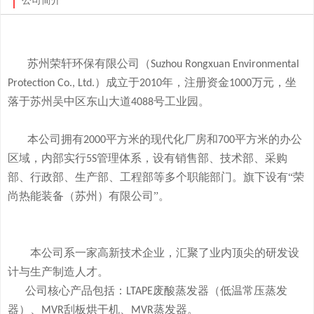
公司简介
苏州荣轩环保有限公司（
Suzhou Rongxuan Environmental
）成立于
年，注册资金
万元，
坐
Protection Co., Ltd.
2010
1000
落于
苏州吴中区东山大道
号工业园。
4088
本
公司拥有
平方米的现代化厂房和
平方米的办公
2000
700
区域，内部实行
管理体系，设有销售部、技术部、采购
5S
部、行政部、生产部、工程部等多个职能部门。旗下
设有
“荣
尚热能装备（苏州）有限公司”。
本公司系一家高新技术企业，
汇聚了业内顶尖的研发设
计与生产制造人才。
公司
核心产品
包括：
废酸
蒸发器
（低温常压蒸发
LTAPE
器）、
刮板烘干机、
蒸发器。
MVR
MVR