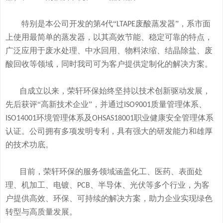
特别是本公司开发的
第
代“
废酸
蒸发器
”
，系市面
4
LTAPE
上使用最简单的蒸发器，
以其高效节能、稳定可靠的特点，
广泛应用于废水处理、中水回用、物料浓缩、结晶除盐、废
酸回收等领域，
同时我司可
为客户提供定制化的解决方案。
自成立以来，荣轩环保始终坚持以技术创新驱动发展，
先后获评
“高新技术企业”，并通过
质量管理体系、
ISO9001
环境管理体系及
职业健康安全管理体系
ISO14001
OHSAS18001
认证。公司拥有
多
项发明专利，
具有
强大的研发
能
力和
雄厚
的
技术
功底
。
目前，荣轩环保的服务领域涵盖化工、医药、表面处
理、机加工、电镀、
、半导体、光伏等多个行业，为客
PCB
户提供高效、环保、可持续的解决方案，助力企业实现绿色
转型与高质量发展。