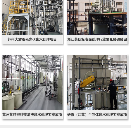
苏州大族激光光伏废水处理项目
浙江某钛板表面处理行业氢氟酸硝酸回
收项
苏州某精密科技清洗废水处理零排放项
研微（江苏）半导体废水处理零排放项
目
目