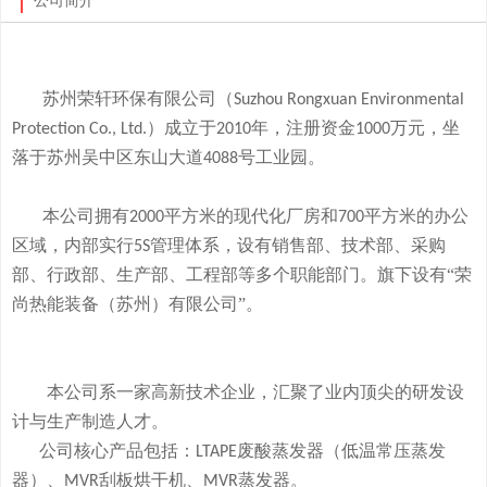
公司简介
苏州荣轩环保有限公司（
Suzhou Rongxuan Environmental
）成立于
年，注册资金
万元，
坐
Protection Co., Ltd.
2010
1000
落于
苏州吴中区东山大道
号工业园。
4088
本
公司拥有
平方米的现代化厂房和
平方米的办公
2000
700
区域，内部实行
管理体系，设有销售部、技术部、采购
5S
部、行政部、生产部、工程部等多个职能部门。旗下
设有
“荣
尚热能装备（苏州）有限公司”。
本公司系一家高新技术企业，
汇聚了业内顶尖的研发设
计与生产制造人才。
公司
核心产品
包括：
废酸
蒸发器
（低温常压蒸发
LTAPE
器）、
刮板烘干机、
蒸发器。
MVR
MVR