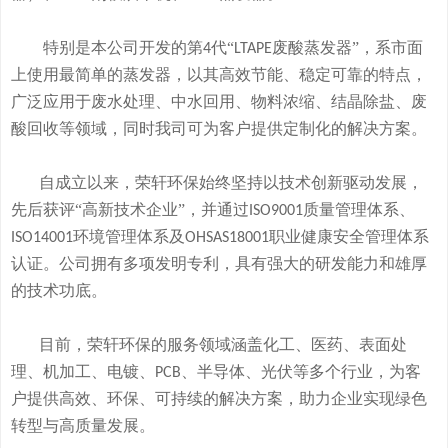
特别是本公司开发的
第
代“
废酸
蒸发器
”
，系市面
4
LTAPE
上使用最简单的蒸发器，
以其高效节能、稳定可靠的特点，
广泛应用于废水处理、中水回用、物料浓缩、结晶除盐、废
酸回收等领域，
同时我司可
为客户提供定制化的解决方案。
自成立以来，荣轩环保始终坚持以技术创新驱动发展，
先后获评
“高新技术企业”，并通过
质量管理体系、
ISO9001
环境管理体系及
职业健康安全管理体系
ISO14001
OHSAS18001
认证。公司拥有
多
项发明专利，
具有
强大的研发
能
力和
雄厚
的
技术
功底
。
目前，荣轩环保的服务领域涵盖化工、医药、表面处
理、机加工、电镀、
、半导体、光伏等多个行业，为客
PCB
户提供高效、环保、可持续的解决方案，助力企业实现绿色
转型与高质量发展。