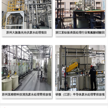
苏州大族激光光伏废水处理项目
浙江某钛板表面处理行业氢氟酸硝酸回
收项
苏州某精密科技清洗废水处理零排放项
研微（江苏）半导体废水处理零排放项
目
目